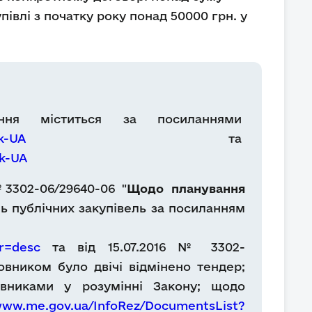
івлі з початку року понад 50000 грн. у
ання міститься за посиланнями
k-UA
та
uk-UA
3302-06/29640-06 "
Щодо планування
ь публічних закупівель за посиланням
r=desc
та від 15.07.2016 № 3302-
овником було двічі відмінено тендер;
вниками у розумінні Закону;
щодо
www.me.gov.ua/InfoRez/DocumentsList?