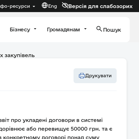
Версія для слабозорих
нфо-ресурси
Eng
Бізнесу
Громадянам
Пошук
х закупівель
Друкувати
звіт про укладені договори в системі
 дорівнює або перевищує 50000 грн. та є
 в конкретному договорі понад суму