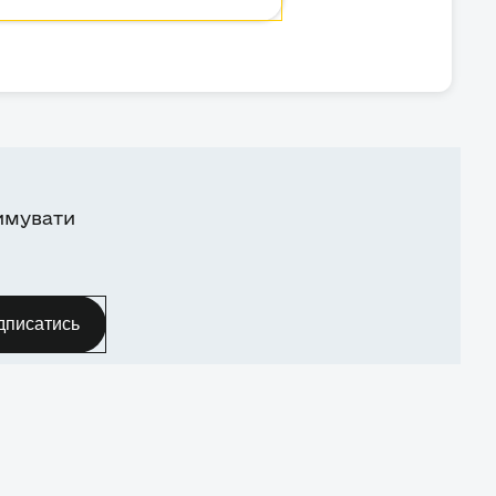
имувати
дписатись