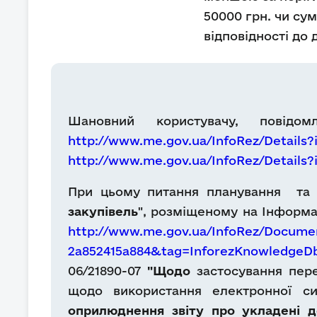
50000 грн. чи сум
відповідності до 
Шановний користувачу, повідо
http://www.me.gov.ua/InfoRez/Details
http://www.me.gov.ua/InfoRez/Details
При цьому питання планування та зв
закупівель
", розміщеному на Інформа
http://www.me.gov.ua/InfoRez/Documen
2a852415a884&tag=InforezKnowledge
06/21890-07
"Щодо
застосування пере
щодо використання електронної си
оприлюднення звіту про укладені д