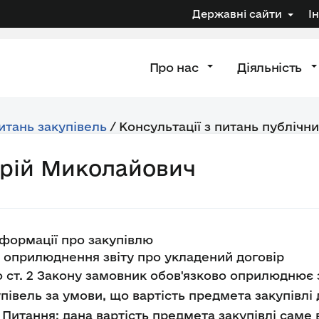
Державні сайти
І
Про нас
Діяльність
питань закупівель
/
Консультації з питань публічни
дрій Миколайович
формації про закупівлю
оприлюднення звіту про укладений договір
о ст. 2 Закону замовник обов'язково оприлюднює 
півель за умови, що вартість предмета закупівлі
 Питання: дана вартість предмета закупівлі саме