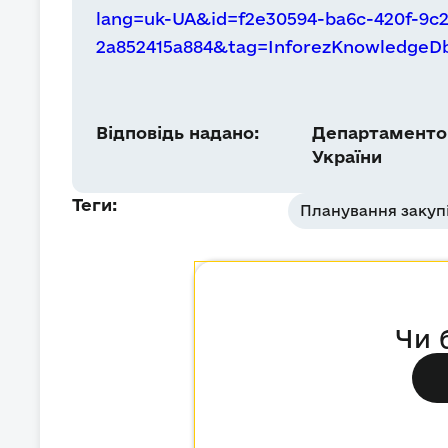
lang=uk-UA&id=f2e30594-ba6c-420f-9c2
2a852415a884&tag=InforezKnowledge
Відповідь надано:
Департаментом
України
Теги:
Планування закуп
Чи 