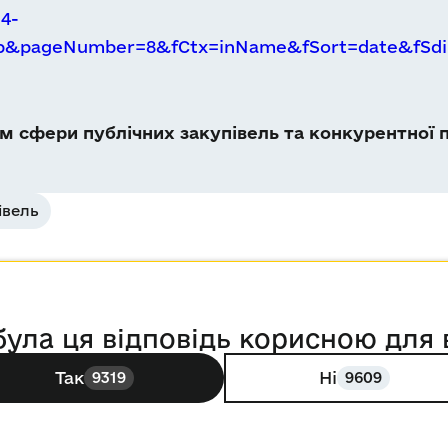
4-
Db&pageNumber=8&fCtx=inName&fSort=date&fSdi
 сфери публічних закупівель та конкурентної п
івель
була ця відповідь корисною для 
Так
Ні
9319
9609