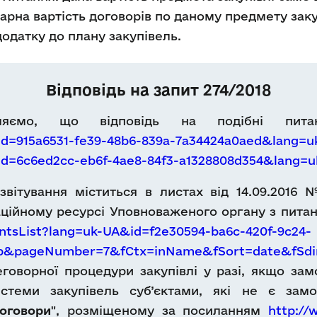
арна вартість договорів по даному предмету закуп
додатку до плану закупівель.
Відповідь на запит 274/2018
мляємо, що відповідь на подібні пит
?id=915a6531-fe39-48b6-839a-7a34424a0aed&lang=u
?id=6c6ed2cc-eb6f-4ae8-84f3-a1328808d354&lang=
ітування міститься в листах від 14.09.2016 №
ційному ресурсі Уповноваженого органу з питан
tsList?lang=uk-UA&id=f2e30594-ba6c-420f-9c24-
Db&pageNumber=7&fCtx=inName&fSort=date&fSdi
говорної процедури закупівлі у разі, якщо зам
стеми закупівель суб’єктами, які не є замо
оговори
", розміщеному за посиланням
http://