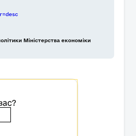
r=desc
олітики Міністерства економіки
вас?