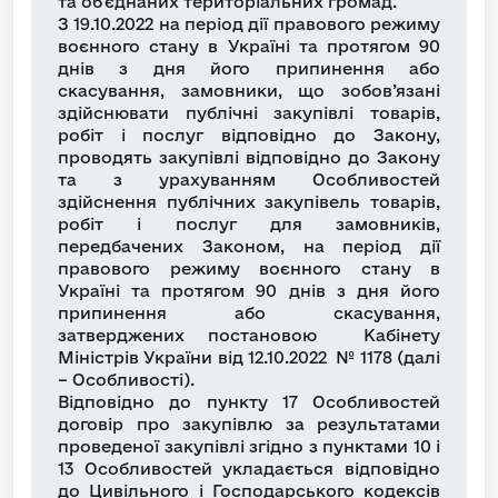
та об’єднаних територіальних громад.
З 19.10.2022 на період дії правового режиму
воєнного стану в Україні та протягом 90
днів з дня його припинення або
скасування, замовники, що зобов’язані
здійснювати публічні закупівлі товарів,
робіт і послуг відповідно до Закону,
проводять закупівлі відповідно до Закону
та з урахуванням Особливостей
здійснення публічних закупівель товарів,
робіт і послуг для замовників,
передбачених Законом, на період дії
правового режиму воєнного стану в
Україні та протягом 90 днів з дня його
припинення або скасування,
затверджених постановою Кабінету
Міністрів України від 12.10.2022 № 1178 (далі
– Особливості).
Відповідно до пункту 17 Особливостей
договір про закупівлю за результатами
проведеної закупівлі згідно з пунктами 10 і
13 Особливостей укладається відповідно
до Цивільного і Господарського кодексів