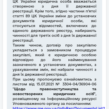
ЦК України юридична особа вважається
створеною з дня її державної
реєстрації. Крім того, згідно частини п’ятої
статті 89 ЦК України зміни до установчих
документів юридичної особи, які
стосуються відомостей, включених до
єдиного державного реєстру, набирають
чинності для третіх осіб з дня їх державної
реєстрації.
Таким чином, договір про закупівлю
укладається з замовником процедури
закупівлі, який є юридичною особою
відповідно до його найменування
зазначеного в установчих документах, з
урахуванням змін, які набрали чинності з
дня їх державної реєстрації.
При цьому пропонуємо ознайомитись з
листом від 15.07.2021 № 3304-04/36904-06
"
Щодо правонаступництва та
новостворених юридичних осіб"
,
розміщеному на Інформаційному ресурсі
Уповноваженого органу за посиланням:
https://www.me.gov.ua/InfoRez/DocumentsList?