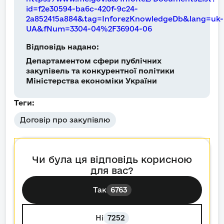
id=f2e30594-ba6c-420f-9c24-
2a852415a884&tag=InforezKnowledgeDb&lang=uk-
UA&fNum=3304-04%2F36904-06
Відповідь надано:
Департаментом сфери публічних
закупівель та конкурентної політики
Міністерства економіки України
Теги:
Договір про закупівлю
Чи була ця відповідь корисною
для вас?
Так
6763
Ні
7252