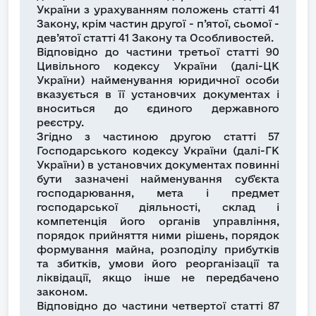
України з урахуванням положень статті 41
Закону, крім частин другої - п’ятої, сьомої -
дев’ятої статті 41 Закону та Особливостей.
Відповідно до частини третьої статті 90
Цивільного кодексу України (далі-ЦК
України) найменування юридичної особи
вказується в її установчих документах і
вноситься до єдиного державного
реєстру.
Згідно з частиною другою статті 57
Господарського кодексу України (далі-ГК
України) в установчих документах повинні
бути зазначені найменування суб'єкта
господарювання, мета і предмет
господарської діяльності, склад і
компетенція його органів управління,
порядок прийняття ними рішень, порядок
формування майна, розподілу прибутків
та збитків, умови його реорганізації та
ліквідації, якщо інше не передбачено
законом.
Відповідно до частини четвертої статті 87