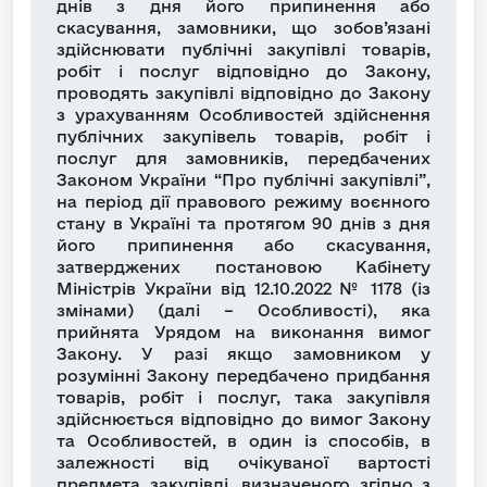
днів з дня його припинення або
скасування, замовники, що зобов’язані
здійснювати публічні закупівлі товарів,
робіт і послуг відповідно до Закону,
проводять закупівлі відповідно до Закону
з урахуванням Особливостей здійснення
публічних закупівель товарів, робіт і
послуг для замовників, передбачених
Законом України “Про публічні закупівлі”,
на період дії правового режиму воєнного
стану в Україні та протягом 90 днів з дня
його припинення або скасування,
затверджених постановою Кабінету
Міністрів України від 12.10.2022 № 1178 (із
змінами) (далі – Особливості), яка
прийнята Урядом на виконання вимог
Закону. У разі якщо замовником у
розумінні Закону передбачено придбання
товарів, робіт і послуг, така закупівля
здійснюється відповідно до вимог Закону
та Особливостей, в один із способів, в
залежності від очікуваної вартості
предмета закупівлі, визначеного згідно з