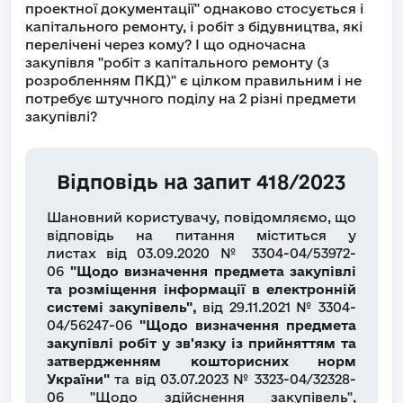
проектної документації" однаково стосується і
капітального ремонту, і робіт з бідувництва, які
перелічені через кому? І що одночасна
закупівля "робіт з капітального ремонту (з
розробленням ПКД)" є цілком правильним і не
потребує штучного поділу на 2 різні предмети
закупівлі?
Відповідь на запит 418/2023
Шановний користувачу, повідомляємо, що
відповідь на питання міститься у
листах від 03.09.2020 № 3304-04/53972-
06
"Щодо визначення предмета закупівлі
та розміщення інформації в електронній
системі закупівель",
від 29.11.2021 № 3304-
04/56247-06
"Щодо визначення предмета
закупівлі робіт у зв'язку із прийняттям та
затвердженням кошторисних норм
України"
та від
03.07.2023 № 3323-04/32328-
06 "Щодо здійснення закупівель",