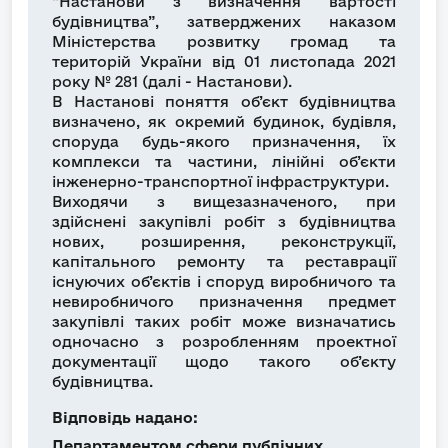
“Настанови з визначення вартості
будівництва”, затверджених наказом
Міністерства розвитку громад та
територій України від 01 листопада 2021
року № 281 (далі - Настанови).
В Настанові поняття об’єкт будівництва
визначено, як окремий будинок, будівля,
споруда будь-якого призначення, їх
комплекси та частини, лінійні об’єкти
інженерно-транспортної інфраструктури.
Виходячи з вищезазначеного, при
здійснені закупівлі робіт з будівництва
нових, розширення, реконструкції,
капітального ремонту та реставрації
існуючих об’єктів і споруд виробничого та
невиробничого призначення предмет
закупівлі таких робіт може визначатись
одночасно з розробленням проектної
документації щодо такого об’єкту
будівництва.
Відповідь надано:
Департаментом сфери публічних