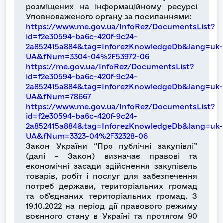
розміщених на інформаційному ресурсі
Уповноваженого органу за посиланнями:
https://www.me.gov.ua/InfoRez/DocumentsList?
id=f2e30594-ba6c-420f-9c24-
2a852415a884&tag=InforezKnowledgeDb&lang=uk-
UA&fNum=3304-04%2F53972-06
https://me.gov.ua/InfoRez/DocumentsList?
id=f2e30594-ba6c-420f-9c24-
2a852415a884&tag=InforezKnowledgeDb&lang=uk-
UA&fNum=78667
https://www.me.gov.ua/InfoRez/DocumentsList?
id=f2e30594-ba6c-420f-9c24-
2a852415a884&tag=InforezKnowledgeDb&lang=uk-
UA&fNum=3323-04%2F32328-06
Закон України “Про публічні закупівлі”
(далі – Закон) визначає правові та
економічні засади здійснення закупівель
товарів, робіт і послуг для забезпечення
потреб держави, територіальних громад
та об’єднаних територіальних громад. З
19.10.2022 на період дії правового режиму
воєнного стану в Україні та протягом 90