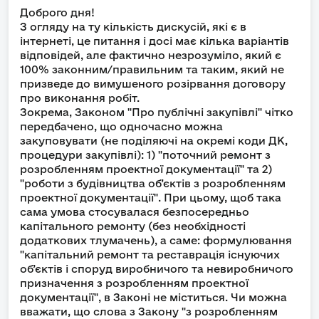
Доброго дня!
З огляду на ту кількість дискусій, які є в
інтернеті, це питання і досі має кілька варіантів
відповідей, але фактично незрозуміло, який є
100% законним/правильним та таким, який не
призведе до вимушеного розірвання договору
про виконання робіт.
Зокрема, Законом "Про публічні закупівлі" чітко
передбачено, що одночасно можна
закуповувати (не поділяючі на окремі коди ДК,
процедури закупівлі): 1) "поточний ремонт з
розробленням проектної документації" та 2)
"роботи з будівництва об’єктів з розробленням
проектної документації". При цьому, щоб така
сама умова стосувалася безпосередньо
капітального ремонту (без необхідності
додаткових тлумачень), а саме: формулювання
"капітальний ремонт та реставрація існуючих
об’єктів і споруд виробничого та невиробничого
призначення з розробленням проектної
документації", в Законі не міститься. Чи можна
вважати, що слова з Закону "з розробленням