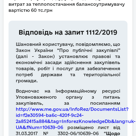
витрат за теплопостачання балансоутримувачу
вартістю 60 тс.грн
Відповідь на запит 1112/2019
Шановний користувачу, повідомляємо, що
Закон України “Про публічні закупівлі”
(далі - Закон) установлює правові та
економічні засади здійснення закупівель
товарів, робіт і послуг для забезпечення
потреб держави та територіальної
громади.
Водночас на Інформаційному ресурсі
Уповноваженого органу з питань
закупівель, за посиланням
http://www.me.gov.ua/InfoRez/DocumentsList?
id=f2e30594-ba6c-420f-9c24-
2a852415a884&tag=InforezKnowledgeDb&lang=uk-
UA&fNum=10639-06
розміщено лист від
31.03.2017 № 3302-06/10639-06 “
Щодо