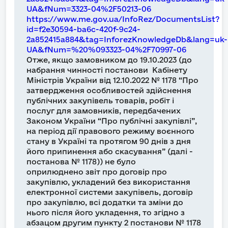
UA&fNum=3323-04%2F50213-06
https://www.me.gov.ua/InfoRez/DocumentsList?
id=f2e30594-ba6c-420f-9c24-
2a852415a884&tag=InforezKnowledgeDb&lang=uk-
UA&fNum=%20%093323-04%2F70997-06
Отже, якщо замовником до 19.10.2023 (до
набрання чинності постанови Кабінету
Міністрів України від 12.10.2022 № 1178 “Про
затвердження особливостей здійснення
публічних закупівель товарів, робіт і
послуг для замовників, передбачених
Законом України “Про публічні закупівлі”,
на період дії правового режиму воєнного
стану в Україні та протягом 90 днів з дня
його припинення або скасування” (далі -
постанова № 1178)) не було
оприлюднено звіт про договір про
закупівлю, укладений без використання
електронної системи закупівель, договір
про закупівлю, всі додатки та зміни до
нього після його укладення, то згідно з
абзацом другим пункту 2 постанови № 1178