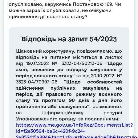
опубліковано, керуючись Постановою 169. Чи
можна зараз їх опубліковати, не очікуючи
припинення дії воєнного стану?
Відповідь на запит 54/2023
Шановний користувачу, повідомляємо, що
відповідь на питання міститься в листах
від 19.07.2022 № 3323-04/50213-06
"Щодо
змін, внесених до порядку закупівель у
період воєнного стану"
та від 20.10.2022 №
3323-04/70997-06
"Щодо особливостей
здійснення публічних закупівель на
період дії правового режиму воєнного
стану та протягом 90 днів з дня його
припинення або скасування"
, розміщених
на інформаційному ресурсі
Уповноваженого органу за посиланнями:
https://www.me.gov.ua/InfoRez/DocumentsList?
id=f2e30594-ba6c-420f-9c24-
2a852415a884&tag=InforezKnowledgeDb&lang=uk-