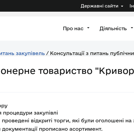
Державні сайти
І
Про нас
Діяльність
питань закупівель
/
Консультації з питань публічни
іонерне товариство "Кривор
ору
 процедури закупівлі
проведені відкриті торги, які були оголошені на 
й документації прописано асортимент.