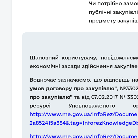
Чи потрібно замо
публічні закупівл
предмету закупів
Шановний користувачу, повідомляємо
економічні засади здійснення закупіве
Водночас зазначаємо, що відповідь на 
умов договору про закупівлю
”, №3302
про закупівлю"
та від 07.02.2017 № 330
ресурсі Уповноваженого 
http://www.me.gov.ua/InfoRez/Documen
2a852415a884&tag=InforezKnowledge
http://www.me.gov.ua/InfoRez/Documen