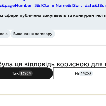
Db&pageNumber=3&fCtx=inName&fSort=date&fSdi
 сфери публічних закупівель та конкурентної п
івлю
Виконання договору
була ця відповідь корисною для 
Так
Ні
13934
14253