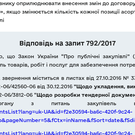
внику оприлюднювати внесення змін до договору 
і», якщо змінюється кількість кожної позиції асор
лі
Відповідь на запит 792/2017
, що Закон України “Про публічні закупівлі” (
ль товарів, робіт і послуг для забезпечення пот
звернення міститься в листах від 27.10.2016 № 3
-06/42560-06 від 30.12.2016
"Щодо укладення, вик
2-06/3812-06 “
Щодо розробки тендерної докумен
органу з питань закупівель ві
tsList?lang=uk-UA&id=f2e30594-ba6c-420f-9c24-
Db&pageNumber=5&fCtx=inName&fSort=date&fSdi
tsList?lang=uk-UA&id=f2e30594-ba6c-420f-9c24-