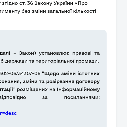
згідно ст. 36 Закону України «Про
тименту без зміни загальної кількості
далі – Закон) установлює правові та
реб держави та територіальної громади.
302-06/34307-06 “
Щодо зміни істотних
онання, зміни та розірвання договору
таці
ї” розміщених на Інформаційному
дповідно за посиланнями:
r=desc