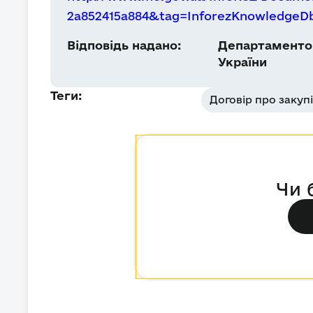
2a852415a884&tag=InforezKnowledge
Відповідь надано:
Департаментом
України
Теги:
Договір про закуп
Чи 