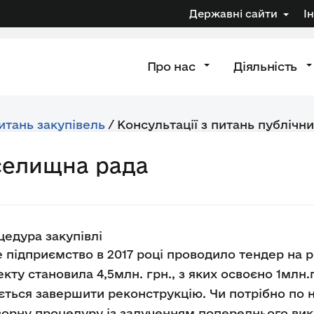
Державні сайти
І
Про нас
Діяльність
питань закупівель
/
Консультації з питань публічни
селищна рада
едура закупівлі
підприємство в 2017 році проводило тендер на р
екту становила 4,5млн. грн., з яких освоєно 1млн
ється завершити реконструкцію. Чи потрібно по
орну процедуру із залученням попереднього вико