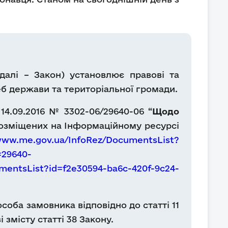
далі – Закон) установлює правові та
реб держави та територіальної громади.
4.09.2016 № 3302-06/29640-06 “
Щодо
розміщених на Інформаційному ресурсі
www.me.gov.ua/InfoRez/DocumentsList?
=29640-
mentsList?id=f2e30594-ba6c-420f-9c24-
оба замовника відповідно до статті 11
 змісту статті 38 Закону.