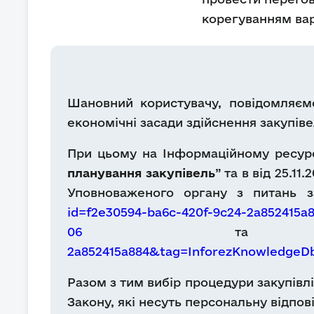
корегуванням вар
Шановний користувачу, повідомляємо
економічні засади здійснення закупіве
При цьому на Інформаційному ресурс
планування закупівель
” та в від 25.11
Уповноваженого органу з питань з
id=f2e30594-ba6c-420f-9c24-2a85241
06
т
2a852415a884&tag=InforezKnowledge
Разом з тим вибір процедури закупівл
Закону, які несуть персональну відпові