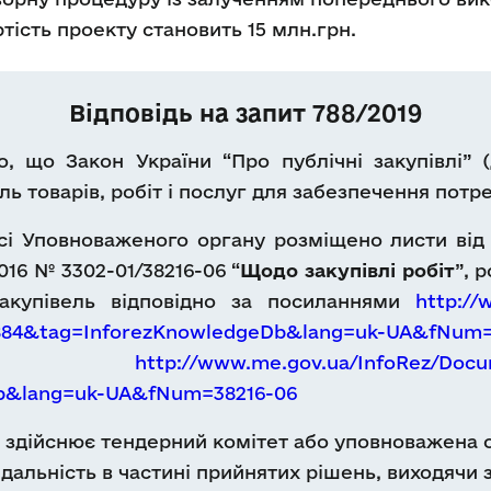
тість проекту становить 15 млн.грн.
Відповідь на запит 788/2019
, що Закон України “Про публічні закупівлі” (
ль товарів, робіт і послуг для забезпечення пот
і Уповноваженого органу розміщено листи від 1
.2016 № 3302-01/38216-06 “
Щодо закупівлі робіт
”, 
акупівель відповідно за посиланнями
http://
5a884&tag=InforezKnowledgeDb&lang=uk-UA&fNum
а
http://www.me.gov.ua/InfoRez/Docu
Db&lang=uk-UA&fNum=38216-06
і здійснює тендерний комітет або уповноважена ос
дальність в частині прийнятих рішень, виходячи зі