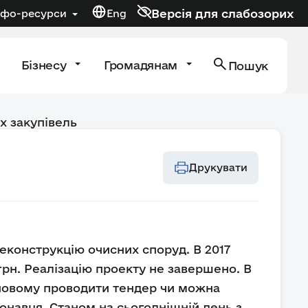
Версія для слабозорих
нфо-ресурси
Eng
Бізнесу
Громадянам
Пошук
х закупівель
Друкувати
еконструкцію очисних споруд. В 2017
.грн. Реалізацію проекту не завершено. В
 новому проводити тендер чи можна
навця. Станом на сьогоднішній день з