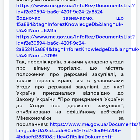
https://www.me.gov.ua/InfoRez/DocumentsList?
id=f2e30594-ba6c-420f-9c24-2a8524
Водночас зазначаємо, що
15a884&tag=InforezKnowledgeDb&lang=uk-
UA&fNum=62315
https://www.me.gov.ua/InfoRez/DocumentsList?
id=f2e30594-ba6c-420f-9c24-
2a852415a884&tag=InforezKnowledgeDb&lang=uk-
UA&fNum=70199
Так, перелік країн, з якими укладено угоди
про вільну торгівлю, що містять
положення про державні закупівлі, а
також перелік країн, які є учасниками
Угоди про державні закупівлі, до якої
Україна приєдналася відповідно до
Закону України “Про приєднання України
до Угоди про державні закупівлі”,
опубліковано на офіційному веб-сайті
Мінекономіки за
посиланням:
https://www.me.gov.ua/Documents/M
lang=uk-UA&id=ade90a64-f7d7-4ed9-b20b-
4bdacfd38810&title=OfitsiiniDokumenti-