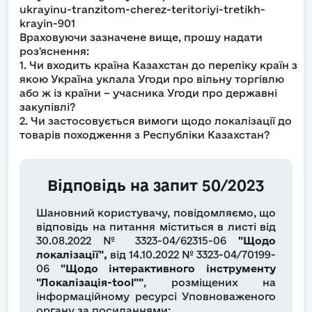
ukrayinu-tranzitom-cherez-teritoriyi-tretikh-
krayin-901
Враховуючи зазначене вище, прошу надати
роз'яснення:
1. Чи входить країна Казахстан до переліку країн з
якою Україна уклала Угоди про вільну торгівлю
або ж із країни – учасника Угоди про державні
закупівлі?
2. Чи застосовується вимоги щодо локалізації до
товарів походження з Республіки Казахстан?
Відповідь на запит 50/2023
Шановний користувачу, повідомляємо, що
відповідь на питання міститься в листі від
30.08.2022 № 3323-04/62315-06
"Щодо
локалізації",
від 14.10.2022 № 3323-04/70199-
06
"Щодо інтерактивного інструменту
"Локалізація-tool""
, розміщених на
інформаційному ресурсі Уповноваженого
органу за посиланнями: