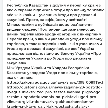
Республіка Казахстан відсутня у переліку країн з
якою Україна підписала Угоди про вільну торгівлю
або ж із країни – учасника Угоди про державні
закупівлі. Проте, на офіційному веб-сайті
Мінекономіки є публікація щодо роз'яснення
вищевикладеної Постанови, де зазначено, що
даний перелік міжнародних угод не є вичерпним.
Перелік країн, з якими укладено угоди про вільну
торгівлю, а також перелік країн, які є учасниками
Угоди про державні закупівлі, до якої Україна
приєдналася відповідно до Закону України «Про
приєднання України до Угоди про державні
закупівлі».
Між Урядом України та Урядом Республіки
Казахстан укладена Угода про вільну торгівлю,
яка є чинною:
https://zakon.rada.gov.ua/laws/show/398_008#Text;
https://customs.gov.ua/news/zagalne-20/post/do-
uvagi-subiektiv-zed-pro-zastosuvannia-pilgovogo-
rezhimu-opodatkuvannia-na-pidstavi-ugod-pro-
vilnu-torgivliu-do-tovariv-pokhodzhenniam-z-
krayin-snd-ta-gruziyi-iaki-postachaiutsia-v-