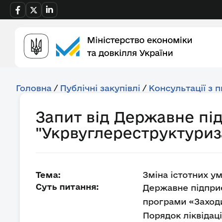
Головна
/
Публічні закупівлі
/
Консультації з 
Запит від Державне пі
"Укрвуглереструктуриз
Тема:
Зміна істотних у
Суть питання:
Державне підпри
програми «Заходи
Порядок ліквідац