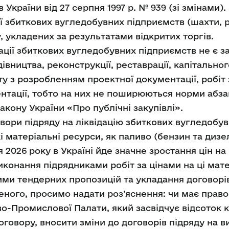
 України від 27 серпня 1997 р. № 939 (зі змінами).
ції збиткових вугледобувних підприємств (шахти, 
, укладених за результатами відкритих торгів.
дації збиткових вугледобувних підприємств не є з
дівництва, реконструкції, реставрації, капітально
у з розробленням проектної документації, робіт 
нтації, тобто на них не поширюються норми абзац
Закону України «Про публічні закупівлі».
овори підряду на ліквідацію збиткових вугледобув
і матеріальні ресурси, як паливо (бензин та дизе
 2026 року в Україні йде значне зростання цін на
онання підрядниками робіт за цінами на ці матер
ими тендерних пропозицій та укладання договорі
деного, просимо надати роз’яснення: чи має пра
о-Промислової Палати, який засвідчує відсоток к
говору, вносити зміни до договорів підряду на ви