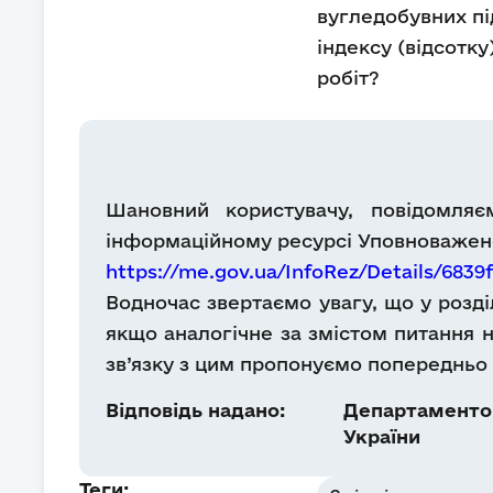
вугледобувних пі
індексу (відсотку
робіт?
Шановний користувачу, повідомляє
інформаційному ресурсі Уповноважено
https://me.gov.ua/InfoRez/Details/683
Водночас звертаємо увагу, що у розд
якщо аналогічне за змістом питання н
зв’язку з цим пропонуємо попередньо 
Відповідь надано:
Департаментом
України
Теги: