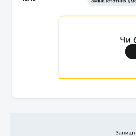
Зміна істотних ум
Чи 
Залишт