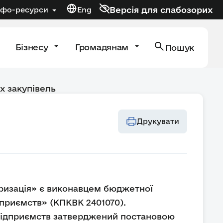
Версія для слабозорих
нфо-ресурси
Eng
Бізнесу
Громадянам
Пошук
х закупівель
Друкувати
ризація» є виконавцем бюджетної
дприємств» (КПКВК 2401070).
 підприємств затверджений постановою