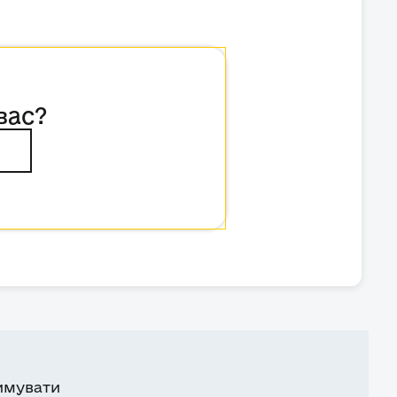
вас?
имувати