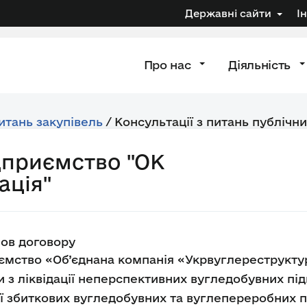
Державні сайти
І
Про нас
Діяльність
питань закупівель
/
Консультації з питань публічни
дприємство "ОК
ація"
мов договору
ємство «Об’єднана компанія «Укрвуглереструкту
 з ліквідації неперспективних вугледобувних пі
ії збиткових вугледобувних та вуглепереробних