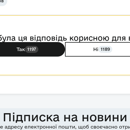
ов
була ця відповідь корисною для 
Так
Ні
1197
1189
Підписка на новини
е адресу електронної пошти, щоб своєчасно отр