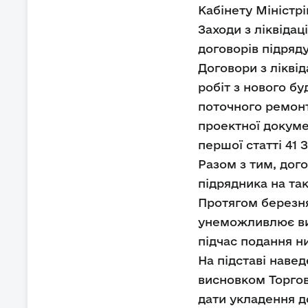
Кабінету Міністрів
Заходи з ліквіда
договорів підряду
Договори з лікві
робіт з нового бу
поточного ремонт
проектної докуме
першої статті 41 
Разом з тим, дог
підрядника на так
Протягом березня
унеможливлює вик
підчас подання н
На підставі наве
висновком Торгов
дати укладення до