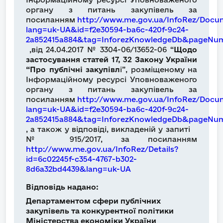
органу з питань закупівель за
посиланням
http://www.me.gov.ua/InfoRez/Docu
lang=uk-UA&id=f2e30594-ba6c-420f-9c24-
2a852415a884&tag=InforezKnowledgeDb&pageNu
,від 24.04.2017 № 3304-06/13652-06 “
Щодо
застосування статей 17, 32 Закону України
“Про публічні закупівл
і”, розміщеному на
Інформаційному ресурсі Уповноваженого
органу з питань закупівель за
посиланням
http://www.me.gov.ua/InfoRez/Docu
lang=uk-UA&id=f2e30594-ba6c-420f-9c24-
2a852415a884&tag=InforezKnowledgeDb&pageNum
, а також у відповіді, викладеній у запиті
№ 915/2017, за посиланням
http://www.me.gov.ua/InfoRez/Details?
id=6c02245f-c354-4767-b302-
8d6a32bd4439&lang=uk-UA
Відповідь надано:
Департаментом сфери публічних
закупівель та конкурентної політики
Міністерства економіки України