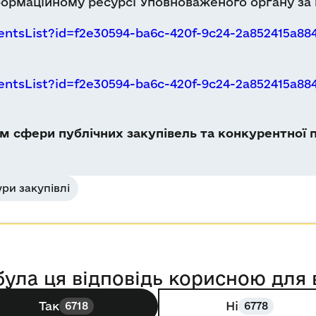
ормаційному ресурсі Уповноваженого органу за
entsList?id=f2e30594-ba6c-420f-9c24-2a852415a8
entsList?id=f2e30594-ba6c-420f-9c24-2a852415a8
 сфери публічних закупівель та конкурентної п
ри закупівлі
була ця відповідь корисною для 
Так
Ні
6718
6778