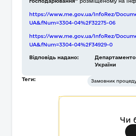
господарювання”
розміщеному на Інф
https://www.me.gov.ua/InfoRez/Docum
UA&fNum=3304-04%2F32275-06
https://www.me.gov.ua/InfoRez/Docum
UA&fNum=3304-04%2F34929-0
Відповідь надано:
Департаментом
України
Теги:
Замовник процеду
Чи 