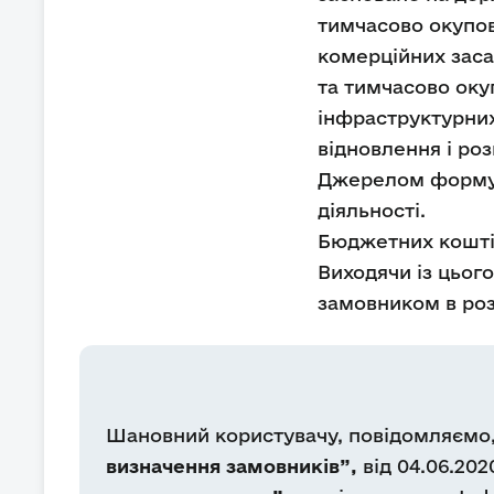
тимчасово окупов
комерційних заса
та тимчасово оку
інфраструктурних
відновлення і роз
Джерелом формува
діяльності.
Бюджетних коштів
Виходячи із цьог
замовником в розу
Шановний користувачу, повідомляємо, 
визначення замовників”,
від 04.06.20