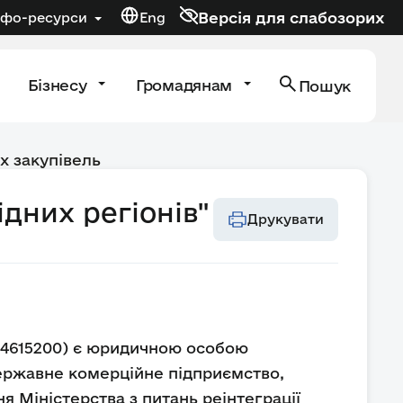
Версія для слабозорих
нфо-ресурси
Eng
Бізнесу
Громадянам
Пошук
х закупівель
дних регіонів"
Друкувати
44615200) є юридичною особою
державне комерційне підприємство,
я Міністерства з питань реінтеграції