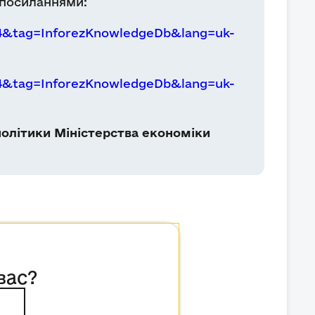
 посиланнями:
84&tag=InforezKnowledgeDb&lang=uk-
84&tag=InforezKnowledgeDb&lang=uk-
олітики Міністерства економіки
вас?