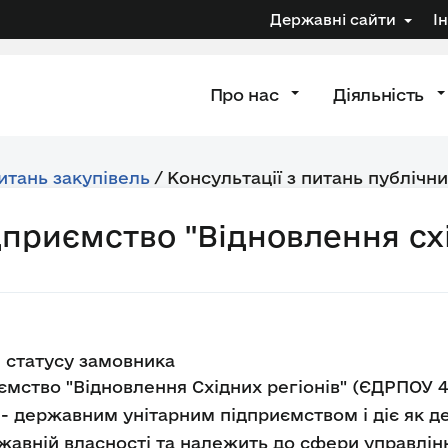
Державні сайти
І
Про нас
Діяльність
питань закупівель
/
Консультації з питань публічни
приємство "Відновлення схі
 статусу замовника
мство "Відновлення Східних регіонів" (ЄДРПОУ 
 - державним унітарним підприємством і діє як 
жавній власності та належить до сфери управлінн