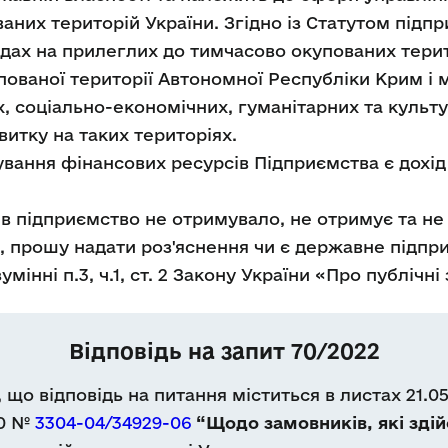
аних територій України. Згідно із Статутом підпр
дах на прилеглих до тимчасово окупованих терито
пованої території Автономної Республіки Крим і м
, соціально-економічних, гуманітарних та культур
витку на таких територіях.
ння фінансових ресурсів Підприємства є дохід
 підприємство не отримувало, не отримує та не
о, прошу надати роз'яснення чи є державне підпр
мінні п.3, ч.1, ст. 2 Закону України «Про публічні 
Відповідь на запит 70/2022
що відповідь на питання міститься в листах 21.0
20 №
3304-04/34929-06
“Щодо замовників, які зді