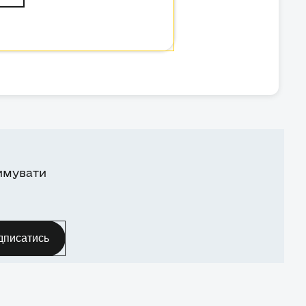
имувати
дписатись