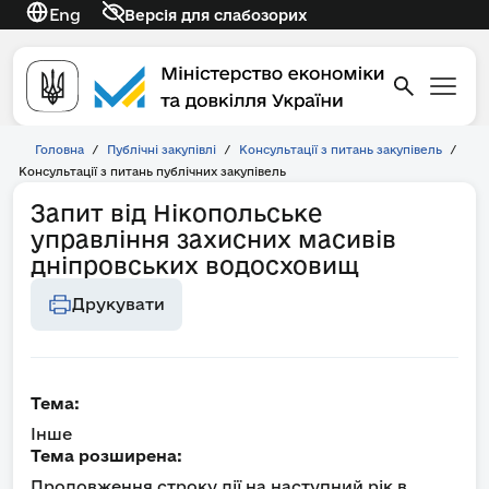
Eng
Версія для слабозорих
Головна
/
Публічні закупівлі
/
Консультації з питань закупівель
/
Консультації з питань публічних закупівель
Запит від Нікопольське
управління захисних масивів
дніпровських водосховищ
Друкувати
Тема:
Інше
Тема розширена:
Продовження строку дії на наступний рік в