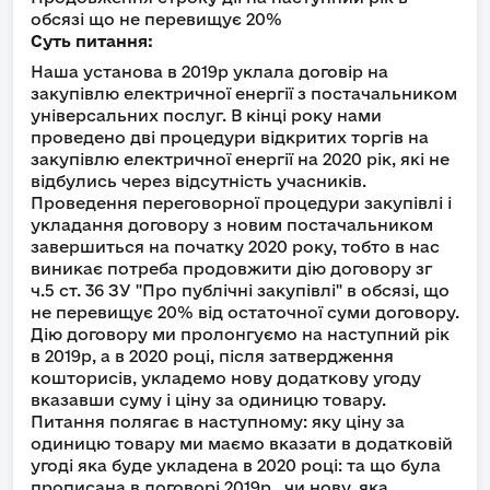
обсязі що не перевищує 20%
Суть питання:
Наша установа в 2019р уклала договір на
закупівлю електричної енергії з постачальником
універсальних послуг. В кінці року нами
проведено дві процедури відкритих торгів на
закупівлю електричної енергії на 2020 рік, які не
відбулись через відсутність учасників.
Проведення переговорної процедури закупівлі і
укладання договору з новим постачальником
завершиться на початку 2020 року, тобто в нас
виникає потреба продовжити дію договору зг
ч.5 ст. 36 ЗУ "Про публічні закупівлі" в обсязі, що
не перевищує 20% від остаточної суми договору.
Дію договору ми пролонгуємо на наступний рік
в 2019р, а в 2020 році, після затвердження
кошторисів, укладемо нову додаткову угоду
вказавши суму і ціну за одиницю товару.
Питання полягає в наступному: яку ціну за
одиницю товару ми маємо вказати в додатковій
угоді яка буде укладена в 2020 році: та що була
прописана в договорі 2019р., чи нову, яка