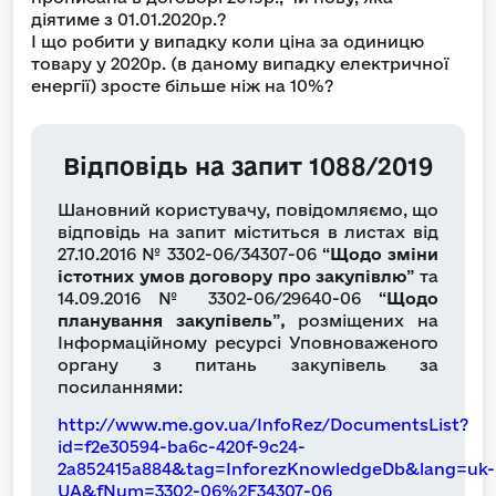
діятиме з 01.01.2020р.?
І що робити у випадку коли ціна за одиницю
товару у 2020р. (в даному випадку електричної
енергії) зросте більше ніж на 10%?
Відповідь на запит 1088/2019
Шановний користувачу, повідомляємо, що
відповідь на запит міститься в листах від
27.10.2016 № 3302-06/34307-06 “
Щодо зміни
істотних умов договору про закупівлю
” та
14.09.2016 № 3302-06/29640-06 “
Щодо
планування закупівель
”
,
розміщених на
Інформаційному ресурсі Уповноваженого
органу з питань закупівель за
посиланнями:
http://www.me.gov.ua/InfoRez/DocumentsList?
id=f2e30594-ba6c-420f-9c24-
2a852415a884&tag=InforezKnowledgeDb&lang=uk-
UA&fNum=3302-06%2F34307-06