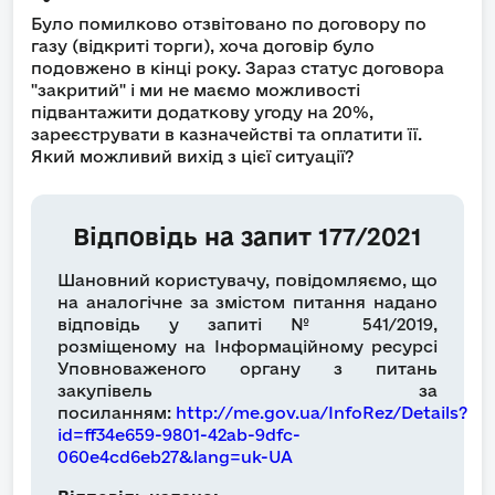
Було помилково отзвітовано по договору по
газу (відкриті торги), хоча договір було
подовжено в кінці року. Зараз статус договора
"закритий" і ми не маємо можливості
підвантажити додаткову угоду на 20%,
зареєструвати в казначействі та оплатити її.
Який можливий вихід з цієї ситуації?
Відповідь на запит 177/2021
Шановний користувачу, повідомляємо, що
на аналогічне за змістом питання надано
відповідь у запиті № 541/2019,
розміщеному на Інформаційному ресурсі
Уповноваженого органу з питань
закупівель за
посиланням:
http://me.gov.ua/InfoRez/Details?
id=ff34e659-9801-42ab-9dfc-
060e4cd6eb27&lang=uk-UA