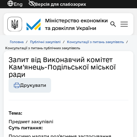
Eng
Версія для слабозорих
Головна
/
Публічні закупівлі
/
Консультації з питань закупівель
/
Консультації з питань публічних закупівель
Запит від Виконавчий комітет
Кам’янець-Подільської міської
ради
Друкувати
Тема:
Предмет закупівлі
Суть питання:
Просимо надати роз'ясненя застосування