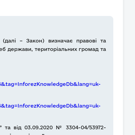
 (далі – Закон) визначає правові та
реб держави, територіальних громад та
84&tag=InforezKnowledgeDb&lang=uk-
84&tag=InforezKnowledgeDb&lang=uk-
”
та
від
03.09.2020 № 3304-04/53972-