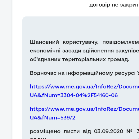
договір не закри
Шановний користувачу, повідомляємо
економічні засади здійснення закупів
об’єднаних територіальних громад.
Водночас на інформаційному ресурсі
https://www.me.gov.ua/InfoRez/Docum
UA&fNum=3304-04%2F54160-06
https://www.me.gov.ua/InfoRez/Docum
UA&fNum=53972
розміщено листи від 03.09.2020 № 