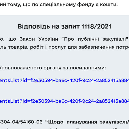
тий тому, що по спеціальному фонду є кошти.
Відповідь на запит 1118/2021
, що Закон України “Про публічні закупівлі”
ель товарів, робіт і послуг для забезпечення пот
 Уповноваженого органу за посиланнями:
entsList?id=f2e30594-ba6c-420f-9c24-2a852415a8
entsList?id=f2e30594-ba6c-420f-9c24-2a852415a8
3304-04/54160-06
“Щодо планування закупівель