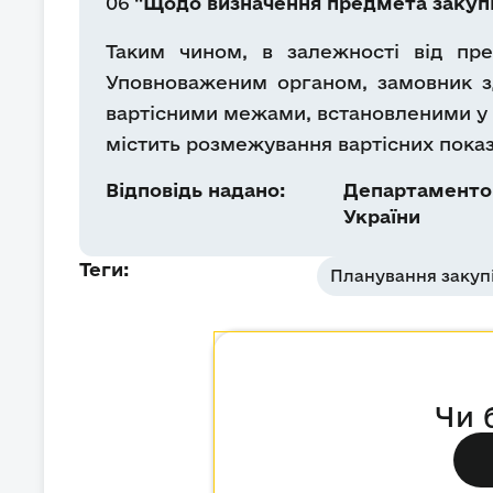
06
"Щодо визначення предмета закупів
Таким чином, в залежності від пре
Уповноваженим органом, замовник зд
вартісними межами, встановленими у с
містить розмежування вартісних показ
Відповідь надано:
Департаментом
України
Теги:
Планування закуп
Чи 