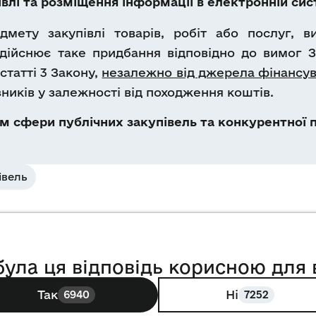
лі та розміщення інформації в електронній сист
дмету закупівлі товарів, робіт або послуг, в
ійснює таке придбання відповідно до вимог За
татті 3 Закону,
незалежно від джерела фінансу
ників у залежності від походження коштів.
 сфери публічних закупівель та конкурентної п
івель
була ця відповідь корисною для 
Так
Ні
6940
7252