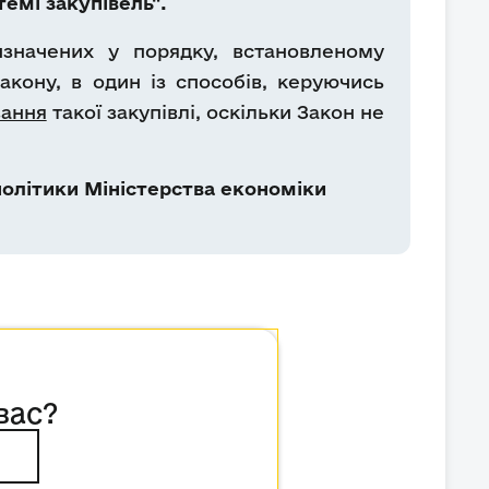
емі закупівель".
изначених у порядку, встановленому
кону, в один із способів, керуючись
вання
такої закупівлі, оскільки Закон не
олітики Міністерства економіки
вас?