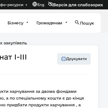
Версія для слабозорих
нфо-ресурси
Eng
Бізнесу
Громадянам
Пошук
х закупівель
т І-ІІІ
Друкувати
дукти харчування за двома фондами
о, а по спеціальному кошти є до кінця
бно придбати продукти харчування , а