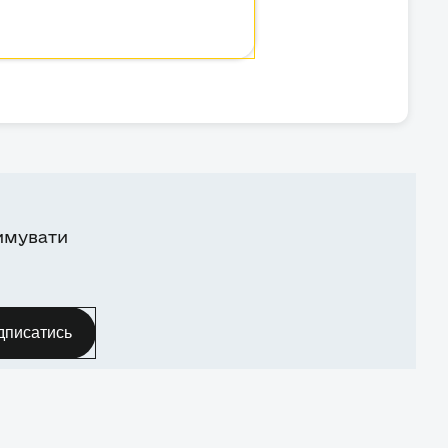
имувати
дписатись