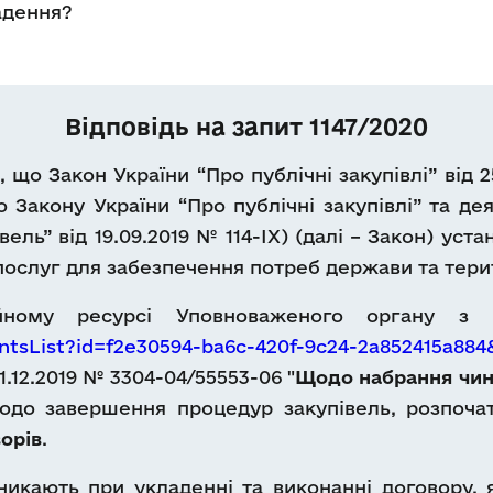
адення?
Відповідь на запит 1147/2020
о Закон України “Про публічні закупівлі” від 25
 Закону України “Про публічні закупівлі” та де
ль” від 19.09.2019 № 114-ІХ) (далі – Закон) уст
і послуг для забезпечення потреб держави та тер
йному ресурсі Уповноваженого органу з п
ntsList?id=f2e30594-ba6c-420f-9c24-2a852415a88
1.12.2019 № 3304-04/55553-06 "
Щодо набрання чинн
одо завершення процедур закупівель, розпочат
орів
.
никають при укладенні та виконанні договору,