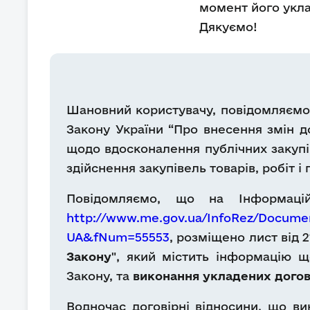
момент його укл
Дякуємо!
Шановний користувачу, повідомляємо, щ
Закону України “Про внесення змін до
щодо вдосконалення публічних закупіве
здійснення закупівель товарів, робіт 
Повідомляємо, що на Інформаці
http://www.me.gov.ua/InfoRez/Docume
UA&fNum=55553
, розміщено лист від 2
Закону
", який містить інформацію щ
Закону, та
виконання укладених догов
Водночас договірні відносини, що ви