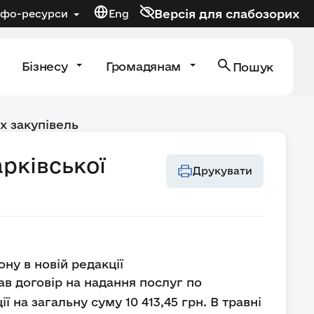
Версія для слабозорих
нфо-ресурси
Eng
Бізнесу
Громадянам
Пошук
х закупівель
рківської
Друкувати
ну в новій редакції
ав договір на надання послуг по
на загальну суму 10 413,45 грн. В травні