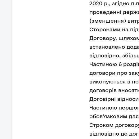
2020 р., згідно п
проведенні держа
(зменшення) витр
Сторонами на пі
Договору, шляхом
встановлено дода
відповідно, збіль
Частиною 6 розділ
договори про зак
виконуються в пов
договорів вносят
Договірні віднос
Частиною першою 
обов’язковим для
Строком договору 
відповідно до дог