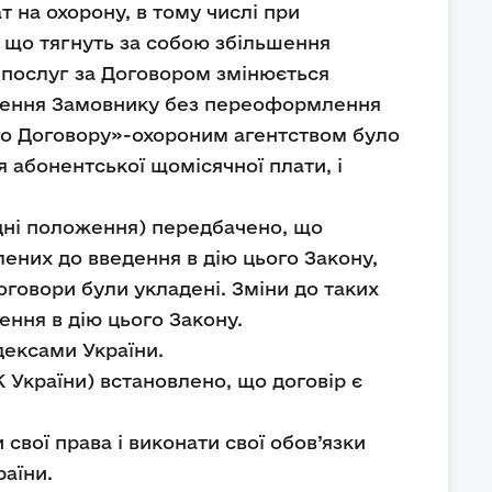
ат на охорону, в тому числі при
, що тягнуть за собою збільшення
ь послуг за Договором змінюється
млення Замовнику без переоформлення
го Договору»-охороним агентством було
 абонентської щомісячної плати, і
хідні положення) передбачено, що
лених до введення в дію цього Закону,
оговори були укладені. Зміни до таких
ення в дію цього Закону.
дексами України.
 України) встановлено, що договір є
свої права і виконати свої обов’язки
раїни.