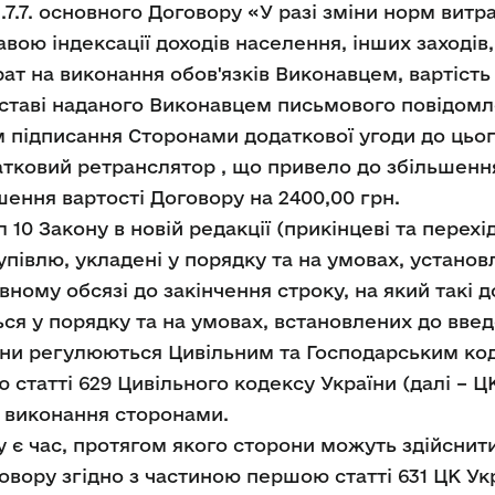
.п.7.7. основного Договору «У разі зміни норм витр
вою індексації доходів населення, інших заходів
ат на виконання обов'язків Виконавцем, вартіст
дставі наданого Виконавцем письмового повідо
 підписання Сторонами додаткової угоди до цьо
тковий ретранслятор , що привело до збільшення
шення вартості Договору на 2400,00 грн.
 10 Закону в новій редакції (прикінцеві та пере
упівлю, укладені у порядку та на умовах, установ
ному обсязі до закінчення строку, на який такі д
ься у порядку та на умовах, встановлених до введ
ини регулюються Цивільним та Господарським ко
статті 629 Цивільного кодексу України (далі – ЦК
 виконання сторонами.
є час, протягом якого сторони можуть здійснити 
овору згідно з частиною першою статті 631 ЦК Ук