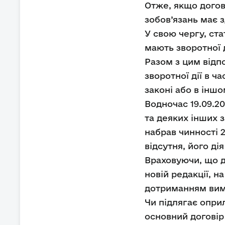
Отже, якщо догов
зобов’язань має 
У свою чергу, ст
мають зворотної д
Разом з цим відпо
зворотної дії в 
законі або в інш
Водночас 19.09.20
та деяких інших 
набрав чинності 2
відсутня, його ді
Враховуючи, що д
новій редакції, н
дотриманням вимо
Чи підлягає опри
основний договір