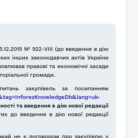
.12.2015 № 922-VIII (до введення в дію
яких інших законодавчих актів України
ановлював правові та економічні засади
иторіальної громади.
итань закупівель за посиланням
4&tag=InforezKnowledgeDb&lang=uk-
ості та введення в дію нової редакції
их до введення в дію нової редакції
 який не є договором про закупівлю у