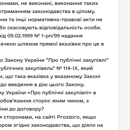
ронами, не виконані, виконання таких
дотриманням законодавства в цілому.
они та інші нормативно-правові акти не
або скасовують відповідальність особи.
ід 09.02.1999 № 1-рп/99 надання
бачено шляхом прямої вказівки про це в
 Закону України “Про публічні закупівлі”
блічних закупівель” № 114-ІХ, який
и, що така вказівка у вказаному Законі
 до введення в дію цього Закону.
 України «Про публічні закупівлі» в
зобов’язання сторін: яким чином, з
іни до договору?
 сторонами, на сайті Prozzoro, якщо
ром згідно законодавства, що діяло на