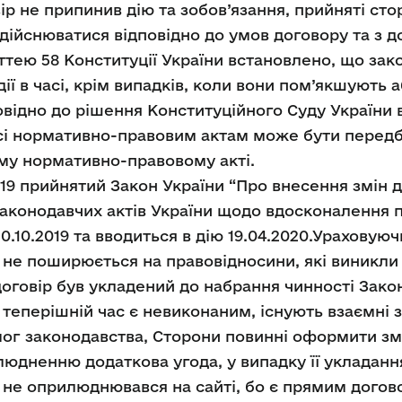
ір не припинив дію та зобов’язання, прийняті сто
здійснюватися відповідно до умов договору та з 
аттею 58 Конституції України встановлено, що зак
ії в часі, крім випадків, коли вони пом’якшують 
відно до рішення Конституційного Суду України в
часі нормативно-правовим актам може бути перед
ому нормативно-правовому акті.
19 прийнятий Закон України “Про внесення змін до
законодавчих актів України щодо вдосконалення пу
0.10.2019 та вводиться в дію 19.04.2020.Ураховуюч
я не поширюється на правовідносини, які виникли
оговір був укладений до набрання чинності Закону
а теперішній час є невиконаним, існують взаємні 
г законодавства, Сторони повинні оформити зм
людненню додаткова угода, у випадку її укладання
 не оприлюднювався на сайті, бо є прямим догово