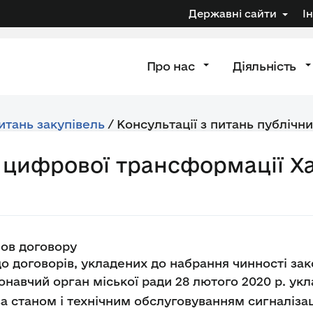
Державні сайти
І
Про нас
Діяльність
питань закупівель
/
Консультації з питань публічни
 цифрової трансформації Ха
мов договору
о договорів, укладених до набрання чинності зако
онавчий орган міської ради 28 лютого 2020 р. укл
станом і технічним обслуговуванням сигналізації 