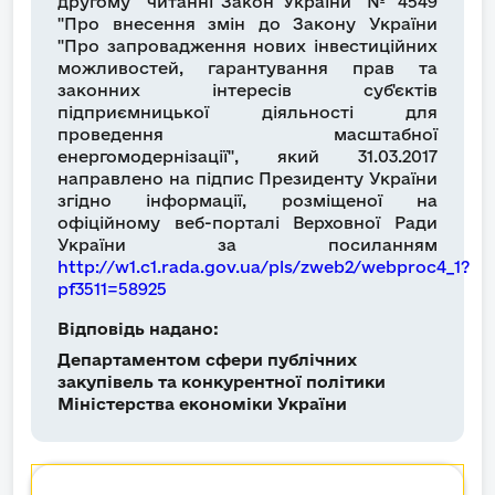
другому читанні Закон України № 4549
"Про внесення змін до Закону України
"Про запровадження нових інвестиційних
можливостей, гарантування прав та
законних інтересів суб'єктів
підприємницької діяльності для
проведення масштабної
енергомодернізації", який 31.03.2017
направлено на підпис Президенту України
згідно інформації, розміщеної на
офіційному веб-порталі Верховної Ради
України за посиланням
http://w1.c1.rada.gov.ua/pls/zweb2/webproc4_1?
pf3511=58925
Відповідь надано:
Департаментом сфери публічних
закупівель та конкурентної політики
Міністерства економіки України