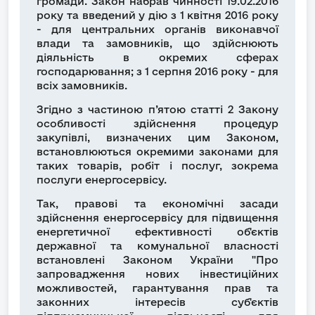
громади. Закон набрав чинності
19.02.2016
року та введений у дію з 1 квітня 2016 року
- для центральних органів виконавчої
влади та замовників, що здійснюють
діяльність в окремих сферах
господарювання; з 1 серпня 2016 року - для
всіх замовників.
Згідно з частиною п’ятою статті 2 Закону
особливості здійснення процедур
закупівлі, визначених цим Законом,
встановлюються окремими законами для
таких товарів, робіт і послуг, зокрема
послуги енергосервісу.
Так, правові та економічні засади
здійснення енергосервісу для підвищення
енергетичної ефективності об'єктів
державної та комунальної власності
встановлені Законом України "Про
запровадження нових інвестиційних
можливостей, гарантування прав та
законних інтересів суб'єктів