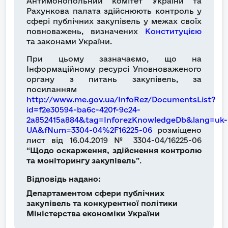
Антимонопольний комітет України та
Рахункова палата здійснюють контроль у
сфері публічних закупівель у межах своїх
повноважень, визначених
Конституцією
та законами України.
При цьому зазначаємо, що на
Інформаційному ресурсі Уповноваженого
органу з питань закупівель, за
посиланням
http://www.me.gov.ua/InfoRez/DocumentsList?
id=f2e30594-ba6c-420f-9c24-
2a852415a884&tag=InforezKnowledgeDb&lang=uk-
UA&fNum=3304-04%2F16225-06
розміщено
лист від 16.04.2019 № 3304-04/16225-06
“
Щодо оскарження, здійснення контролю
та моніторингу закупівель
”.
Відповідь надано:
Департаментом сфери публічних
закупівель та конкурентної політики
Міністерства економіки України