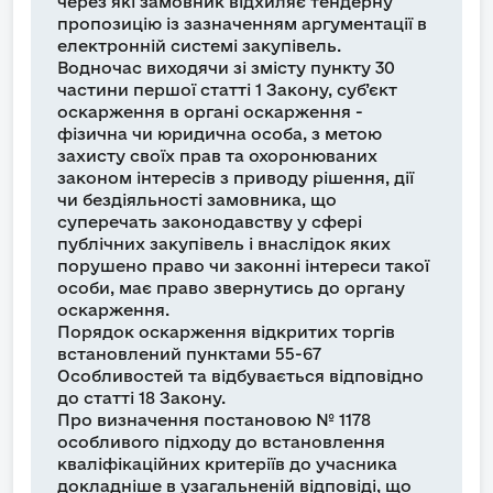
через які замовник відхиляє тендерну
пропозицію із зазначенням аргументації в
електронній системі закупівель.
Водночас виходячи зі змісту пункту 30
частини першої статті 1 Закону, суб’єкт
оскарження в органі оскарження -
фізична чи юридична особа, з метою
захисту своїх прав та охоронюваних
законом інтересів з приводу рішення, дії
чи бездіяльності замовника, що
суперечать законодавству у сфері
публічних закупівель і внаслідок яких
порушено право чи законні інтереси такої
особи, має право звернутись до органу
оскарження.
Порядок оскарження відкритих торгів
встановлений пунктами 55-67
Особливостей та відбувається відповідно
до статті 18 Закону.
Про визначення постановою № 1178
особливого підходу до встановлення
кваліфікаційних критеріїв до учасника
докладніше в узагальненій відповіді, що