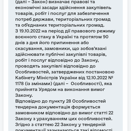
(далі – Закон) визначає правові та
економічні засади здійснення закупівель
товарів, робіт і послуг для забезпечення
потреб держави, територіальних громад
та об’єднаних територіальних громад.
З 19.10.2022 на період дії правового режиму
воєнного стану в Україні та протягом 90
днів з дня його припинення або
скасування, замовники, що зобов’язані
здійснювати публічні закупівлі товарів,
робіт і послуг відповідно до Закону,
проводять закупівлі відповідно до
Особливостей, затверджених постановою
Кабінету Міністрів України від 12.10.2022 №
1178 (із змінами) (далі – Особливості), яка
прийнята Урядом на виконання вимог
Закону.
Відповідно до пункту 28 Особливостей
тендерна документація формується
замовником відповідно до вимог статті 22
Закону з урахуванням цих особливостей.
Згідно з статтею 22 Закону у тендерній
документації зазначаються такі відомості,