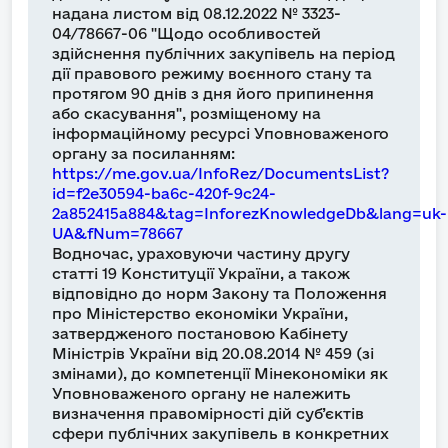
надана листом від 08.12.2022 № 3323-
04/78667-06 "Щодо особливостей
здійснення публічних закупівель на період
дії правового режиму воєнного стану та
протягом 90 днів з дня його припинення
або скасування", розміщеному на
інформаційному ресурсі Уповноваженого
органу за посиланням:
https://me.gov.ua/InfoRez/DocumentsList?
id=f2e30594-ba6c-420f-9c24-
2a852415a884&tag=InforezKnowledgeDb&lang=uk-
UA&fNum=78667
Водночас, ураховуючи частину другу
статті 19 Конституції України, а також
відповідно до норм Закону та Положення
про Міністерство економіки України,
затвердженого постановою Кабінету
Міністрів України від 20.08.2014 № 459 (зі
змінами), до компетенції Мінекономіки як
Уповноваженого органу не належить
визначення правомірності дій суб’єктів
сфери публічних закупівель в конкретних