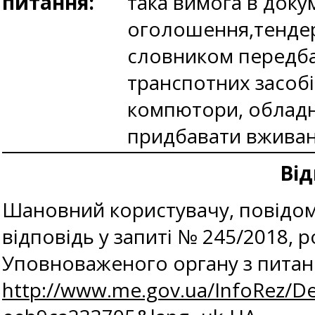
питання:
така вимога в докум
оголошення,тендер
словником передба
транспотних засобі
компютори, обладн
придбавати вживані
Від
Шановний користувачу, повідом
відповідь у запиті № 245/2018,
Уповноваженого органу з питан
http://www.me.gov.ua/InfoRez/De