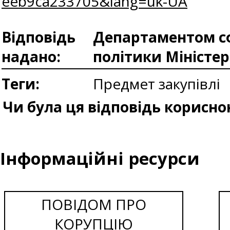
eeb9ca233705&lang=uk-UA
Відповідь
Департаментом сф
надано:
політики Міністе
Теги:
Предмет закупівлі
Чи була ця відповідь корисно
Інформаційні ресурси
ПОВІДОМ ПРО
КОРУПЦІЮ