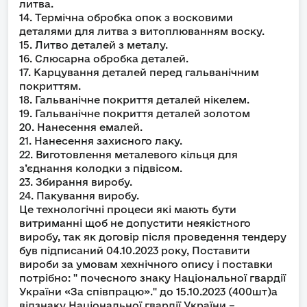
литва.
14. Термічна обробка опок з восковими
деталями для литва з витоплюванням воску.
15. Литво деталей з металу.
16. Слюсарна обробка деталей.
17. Карцування деталей перед гальванічним
покриттям.
18. Гальванічне покриття деталей нікелем.
19. Гальванічне покриття деталей золотом
20. Нанесення емалей.
21. Нанесення захисного лаку.
22. Виготовлення металевого кільця для
з’єднання колодки з підвісом.
23. Збирання виробу.
24. Пакування виробу.
Це технологічні процеси які мають бути
витриманні щоб не допустити неякістного
виробу, так як договір після проведення тендеру
був підписаний 04.10.2023 року, Поставити
вироби за умовам хехнічного опису і поставки
потрібно: " почесного знаку Національної гвардії
України «За співпрацю»." до 15.10.2023 (400шт)а
відзнаку Національної гвардії України –