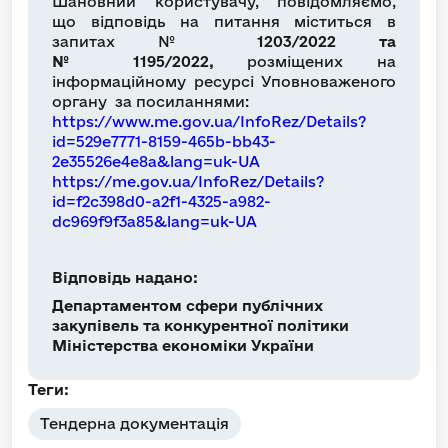
Шановний користувачу, повідомляємо,
що відповідь на питання міститься в
запитах №
1203/2022 та
№ 1195/2022,
розміщених на
інформаційному ресурсі Уповноваженого
органу за посиланнями:
https://www.me.gov.ua/InfoRez/Details?
id=529e7771-8159-465b-bb43-
2e35526e4e8a&lang=uk-UA
https://me.gov.ua/InfoRez/Details?
id=f2c398d0-a2f1-4325-a982-
dc969f9f3a85&lang=uk-UA
Відповідь надано:
Департаментом сфери публічних
закупівель та конкурентної політики
Міністерства економіки України
Теги:
Тендерна документація