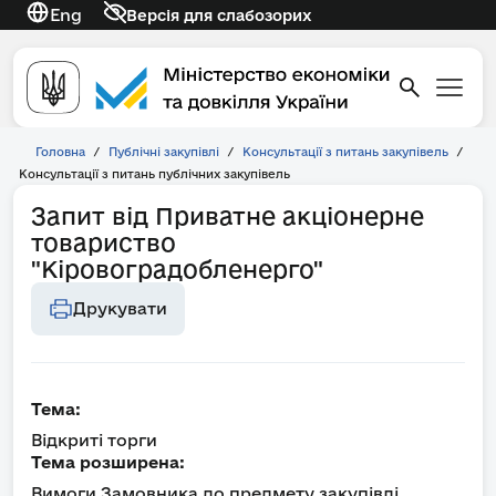
Eng
Версія для слабозорих
Головна
/
Публічні закупівлі
/
Консультації з питань закупівель
/
Консультації з питань публічних закупівель
Запит від Приватне акціонерне
товариство
"Кіровоградобленерго"
Друкувати
Тема:
Відкриті торги
Тема розширена:
Вимоги Замовника до предмету закупівлі