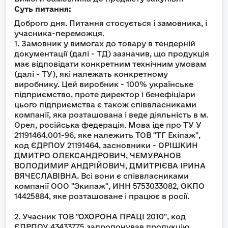
Суть питання:
Доброго дня. Питання стосується і замовника, і
учасника-переможця.
1. Замовник у вимогах до товару в тендерній
документації (далі - ТД) зазначив, що продукція
має відповідати конкретним технічним умовам
(далі - ТУ), які належать конкретному
виробнику. Цей виробник - 100% українське
підприємство, проте директор і бенефіціари
цього підприємства є також співвласниками
компанії, яка розташована і веде діяльність в м.
Орел, російська федерація. Мова іде про ТУ У
21191464.001-96, яке належить ТОВ "ТГ Екіпаж",
код ЄДРПОУ 21191464, засновники - ОРІШКИН
ДМИТРО ОЛЕКСАНДРОВИЧ, ЧЕМУРАНОВ
ВОЛОДИМИР АНДРІЙОВИЧ, ДМИТРІЄВА ІРИНА
ВЯЧЕСЛАВІВНА. Всі вони є співвласниками
компанії ООО "Экипаж", ИНН 5753033082, ОКПО
14425884, яке розташоване і працює в росії.
2. Учасник ТОВ "ОХОРОНА ПРАЦІ 2010", код
ЄДРПОУ 43433775 запропонував продукцію