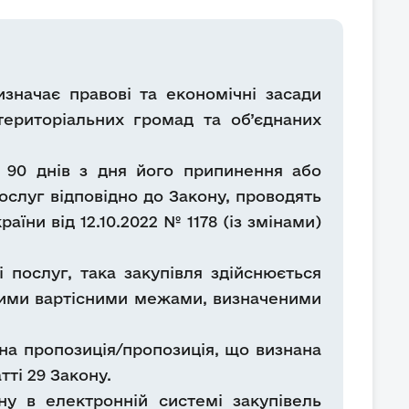
изначає правові та економічні засади
територіальних громад та об’єднаних
м 90 днів з дня його припинення або
послуг відповідно до Закону, проводять
їни від 12.10.2022 № 1178 (із змінами)
 послуг, така закупівля здійснюється
дними вартісними межами, визначеними
на пропозиція/пропозиція, що визнана
ті 29 Закону.
ну в електронній системі закупівель