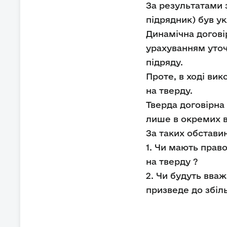
За результатами 
підрядник) був у
Динамічна догові
урахуванням уточ
підряду.
Проте, в ході вик
на тверду.
Тверда договірна
лише в окремих в
За таких обстави
1. Чи мають право
на тверду ?
2. Чи будуть вва
призведе до збіль