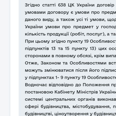
Згідно статті 638 ЦК України догові
умовами договору є умови про предме
даного виду, а також усі ті умови, щод
України умови про предмет у господ
кількість продукції (робіт, послуг), а т
При цьому згідно пункту 19 Особливост
підпунктів 13 та 15 пункту 13) цих 
сторонами в повному обсязі, крім вип
Отже, Законом та Особливостями вста
можуть змінюватися після його підпис
у підпунктах 1- 9 пункту 19 Особливост
Водночас відповідно до Положення пр
постановою Кабінету Міністрів України
системі центральних органів викона
сфері будівництва, містобудування, 
будівництві, ціноутворення у будівниц