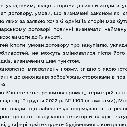
р є укладеним, якщо сторони досягли згоди з ус
т договору, умови, що визначені законом як іст
о яких за заявою хоча б однієї із сторін має бут
арському договорі повинні визначати наймену
акож вимоги до їх якості.
ей істотні умови договору про закупівлю, укладено
особливостей, не можуть змінюватися після його
адків, визначеним цим пунктом.
новлено імперативну норму, згідно з якою іст
ання до виконання зобов’язань сторонами в повн
ей.
о Міністерство розвитку громад, територій та і
 від від 17 грудня 2022 р. № 1400 (зі змінами), 
вчої влади, що забезпечує формування та реалі
просторового планування територій та архітекту
тві; у сфері архітектурно- будівельного контролю 