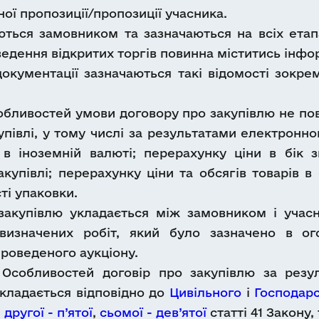
ої пропозиції/пропозиції учасника.
ься замовником та зазначаються на всіх етапа
ведення відкритих торгів повинна міститись інфо
документації зазначаються такі відомості зокре
обливостей умови договору про закупівлю не пови
івлі, у тому числі за результатами електронног
 в іноземній валюті; перерахунку ціни в бік 
упівлі; перерахунку ціни та обсягів товарів в
ті упаковки.
закупівлю укладається між замовником і учас
визначених робіт, який було зазначено в ог
проведеного аукціону.
 Особливостей договір про закупівлю за резул
кладається відповідно до
Цивільного
і
Господар
н
другої - п’ятої
,
сьомої - дев’ятої
статті 41 Закону,