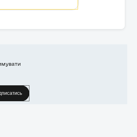
имувати
дписатись