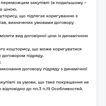
 переможцем закупівлі (в подальшому –
ю ціною.
ошторису, що підлягає коригуванню з
став, визначених умовами договору
мінити вид договірної ціни із динамічною
рдого кошторису, що може коригуватися
у договором підряду.
:
 виконання договору підряду з динамічної
акупівлі за умови, що таке покращення не
 відповідно до пп.3 п.19 Особливостей.