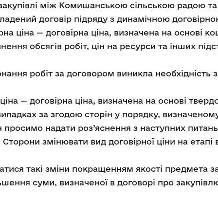
закупівлі між Комишанською сільською радою та
кладений договір підряду з динамічною договірно
рна ціна — договірна ціна, визначена на основі к
нення обсягів робіт, цін на ресурси та інших під
онання робіт за договором виникла необхідність з
 ціна — договірна ціна, визначена на основі тве
ипадках за згодою сторін у порядку, визначеном
н просимо надати роз’яснення з наступних питань
 Сторони змінювати вид договірної ціни на етапі
жатися такі зміни покращенням якості предмета з
шення суми, визначеної в договорі про закупівлю