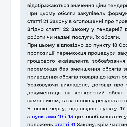
відображаються значення ціни тендерн
При цьому обсяги закупівель формуют
статті 21 Закону в оголошенні про про
Згідно статті 22 Закону у тендерній 
роботи чи надані послуги, їх обсяги.
При цьому відповідно до пункту 18 Ос
пропозиції переможця процедури закуп
грошового еквівалента зобов’язання
переможця без зменшення обсягів зак
приведення обсягів товарів до кратнос
Ураховуючи викладене, договір про 
документації на конкретний обсяг 
замовником, та за ціною у результаті 
У свою чергу, відповідно пункту 17
з
пунктами 10
і
13
цих особливостей у
положень
статті 41
Закону, крім части