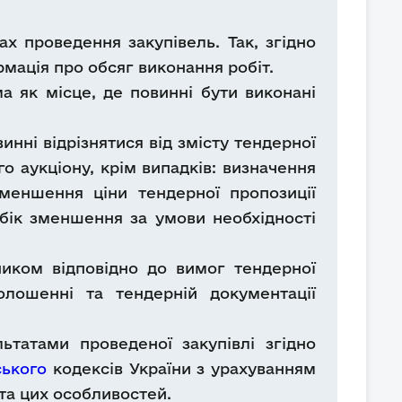
х проведення закупівель. Так, згідно
рмація про обсяг виконання робіт.
ма як місце, де повинні бути виконані
нні відрізнятися від змісту тендерної
о аукціону, крім випадків: визначення
зменшення ціни тендерної пропозиції
 бік зменшення за умови необхідності
ником відповідно до вимог тендерної
олошенні та тендерній документації
ьтатами проведеної закупівлі згідно
ського
кодексів України з урахуванням
 та цих особливостей.