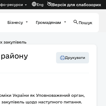
Версія для слабозорих
нфо-ресурси
Eng
Бізнесу
Громадянам
Пошук
х закупівель
 району
Друкувати
оміки України як Уповноважений орган,
 закупівель щодо наступного питання.