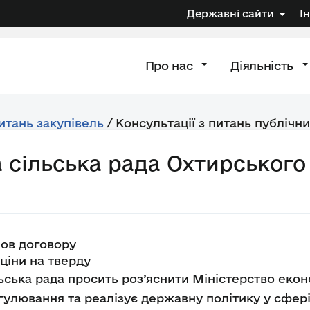
Державні сайти
І
Про нас
Діяльність
питань закупівель
/
Консультації з питань публічни
 сільська рада Охтирського
мов договору
ціни на тверду
ська рада просить роз’яснити Міністерство екон
гулювання та реалізує державну політику у сфері