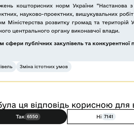
ожень кошторисних норм України “Настанова з 
ектних, науково-проектних, вишукувальних робіт
ом Міністерства розвитку громад та територій У
ого центрального органу виконавчої влади.
 сфери публічних закупівель та конкурентної п
івель
Зміна істотних умов
була ця відповідь корисною для 
Так
Ні
6550
7141