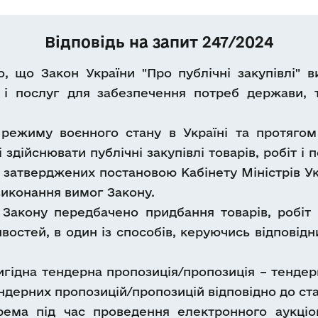
Відповідь на запит 247/2024
 що Закон України "Про публічні закупівлі" в
іт і послуг для забезпечення потреб держави, 
го режиму воєнного стану в Україні та протяго
 здійснювати публічні закупівлі товарів, робіт і 
 затверджених постановою Кабінету Міністрів Укра
 виконання вимог Закону.
Закону передбачено придбання товарів, робіт і
ивостей, в один із способів, керуючись відпові
игідна тендерна пропозиція/пропозиція – тендер
дерних пропозицій/пропозицій відповідно до стат
крема під час проведення електронного аукціо