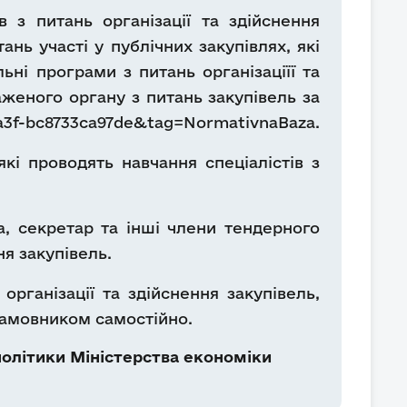
 з питань організації та здійснення
нь участі у публічних закупівлях, які
ні програми з питань організаціїї та
аженого органу з питань закупівель за
8a3f-bc8733ca97de&tag=NormativnaBaza.
і проводять навчання спеціалістів з
ва, секретар та інші члени тендерного
ня закупівель.
рганізації та здійснення закупівель,
замовником самостійно.
олітики Міністерства економіки