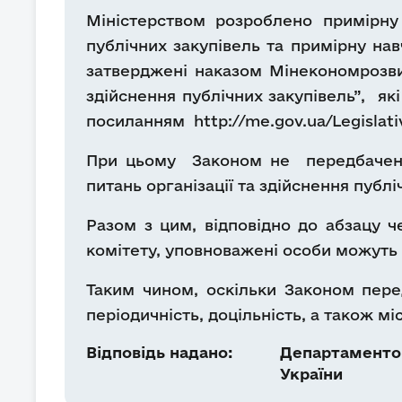
Міністерством розроблено примірну 
публічних закупівель та примірну нав
затверджені наказом Мінекономрозвит
здійснення публічних закупівель”, як
посиланням http://me.gov.ua/Legislat
При цьому Законом не передбачено в
питань організації та здійснення публі
Разом з цим, відповідно до абзацу че
комітету, уповноважені особи можуть п
Таким чином, оскільки Законом перед
періодичність, доцільність, а також 
Відповідь надано:
Департаментом
України