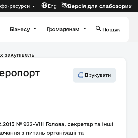
Версія для слабозорих
нфо-ресурси
Eng
Бізнесу
Громадянам
Пошук
х закупівель
аеропорт
Друкувати
2.2015 № 922-VIII Голова, секретар та інші
чання з питань організації та