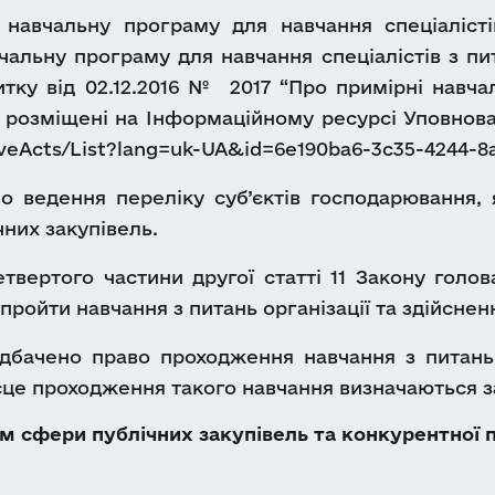
навчальну програму для навчання спеціалістів
чальну програму для навчання спеціалістів з пита
ку від 02.12.2016 № 2017 “Про примірні навчаль
і розміщені на Інформаційному ресурсі Уповнов
iveActs/List?lang=uk-UA&id=6e190ba6-3c35-4244-
едення переліку суб’єктів господарювання, як
чних закупівель.
твертого частини другої статті 11 Закону голо
ройти навчання з питань організації та здійснен
бачено право проходження навчання з питань о
місце проходження такого навчання визначаються 
 сфери публічних закупівель та конкурентної п