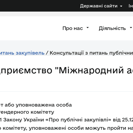
Державні сайти
І
Про нас
Діяльність
питань закупівель
/
Консультації з питань публічни
ідприємство "Міжнародний 
ет або уповноважена особа
тендерного комітету
1 Закону України «Про публічні закупівлі» від 25.1
 комітету, уповноважені особи можуть пройти нав