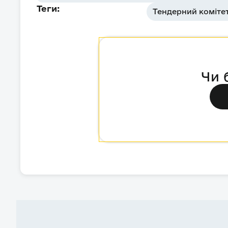
Теги:
Тендерний коміте
Чи 