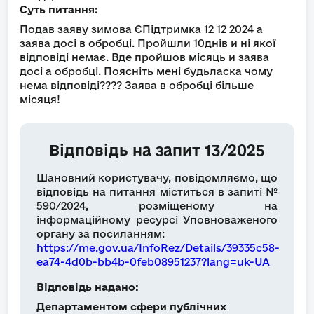
Суть питання:
Подав заяву зимова ЄПідтримка 12 12 2024 а
заява досі в обробці. Пройшли 10днів и ні якої
відповіді немає. Вде пройшов місяць и заява
досі а обробці. Поясніть мені будьласка чому
нема відповіді???? Заява в обробці більше
місяця!
Відповідь на запит 13/2025
Шановний користувачу, повідомляємо, що
відповідь на питання міститься в запиті №
590/2024, розміщеному на
інформаційному ресурсі Уповноваженого
органу за посиланням:
https://me.gov.ua/InfoRez/Details/39335c58-
ea74-4d0b-bb4b-0feb08951237?lang=uk-UA
Відповідь надано:
Департаментом сфери публічних