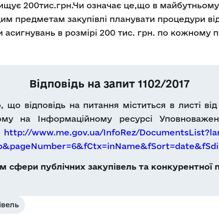
ищує 200тис.грн.Чи означає це,що в майбутньому 
цим предметам закупівлі планувати процедури від
 асигнувань в розмірі 200 тис. грн. по кожному 
Відповідь на запит 1102/2017
що відповідь на питання міститься в листі від 
му на Інформаційному ресурсі Уповноважено
м
http://www.me.gov.ua/InfoRez/DocumentsList?la
Db&pageNumber=6&fCtx=inName&fSort=date&fSdi
 сфери публічних закупівель та конкурентної п
івель