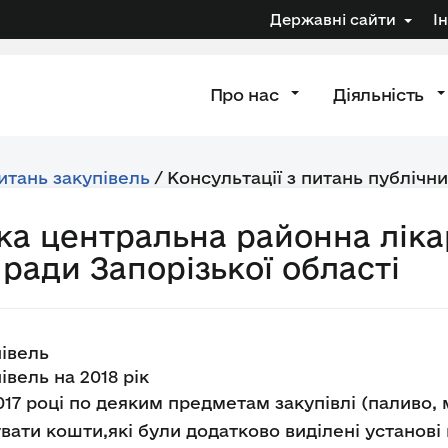
Державні сайти
І
Про нас
Діяльність
питань закупівель
/
Консультації з питань публічни
ька центральна районна лік
 ради Запорізької області
івель
вель на 2018 рік
17 році по деяким предметам закупівлі (паливо, 
увати кошти,які були додатково виділені установі