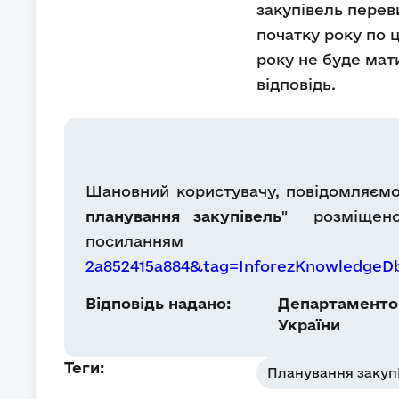
закупівель перев
початку року по 
року не буде мати
відповідь.
Шановний користувачу, повідомляємо, 
планування закупівель
" розміщено
посилання
2a852415a884&tag=InforezKnowledge
Відповідь надано:
Департаментом
України
Теги:
Планування закуп