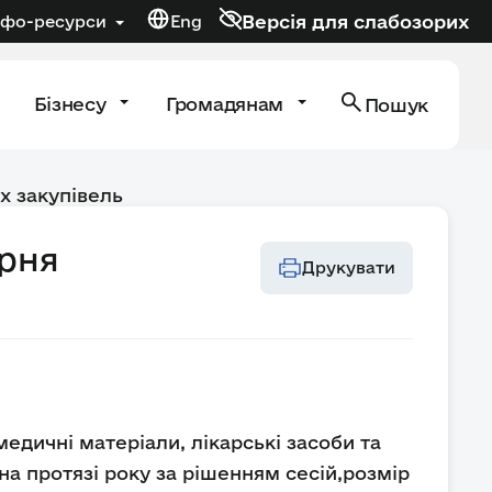
Версія для слабозорих
нфо-ресурси
Eng
Бізнесу
Громадянам
Пошук
х закупівель
арня
Друкувати
медичні матеріали, лікарські засоби та
 на протязі року за рішенням сесій,розмір