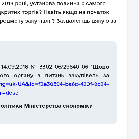
2018 році, установа повинна с самого
критих торгів? Навіть якщо на початок
предмету закупівлі ? Заздалегідь дякую за
14.09.2016 № 3302-06/29640-06 "
Щодо
го органу з питань закупівель за
ng=uk-UA&id=f2e30594-ba6c-420f-9c24-
r=desc
олітики Міністерства економіки