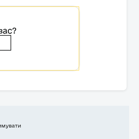
вас?
имувати