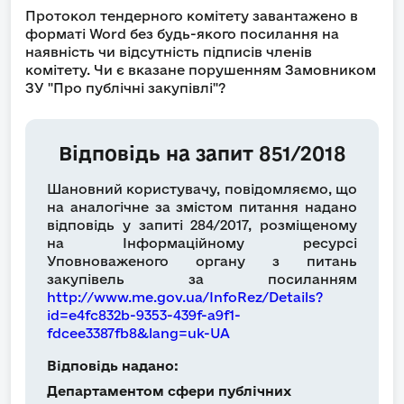
Протокол тендерного комітету завантажено в
форматі Word без будь-якого посилання на
наявність чи відсутність підписів членів
комітету. Чи є вказане порушенням Замовником
ЗУ "Про публічні закупівлі"?
Відповідь на запит 851/2018
Шановний користувачу, повідомляємо, що
на аналогічне за змістом питання надано
відповідь у запиті 284/2017, розміщеному
на Інформаційному ресурсі
Уповноваженого органу з питань
закупівель за посиланням
http://www.me.gov.ua/InfoRez/Details?
id=e4fc832b-9353-439f-a9f1-
fdcee3387fb8&lang=uk-UA
Відповідь надано:
Департаментом сфери публічних