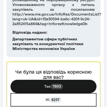
Уповноваженого органу з питань
закупівель за посиланням
http://www.me.gov.ua/InfoRez/DocumentsList?
lang=uk-UA&id=f2e30594-ba6c-420f-9c24-
2a852415a884&tag=InforezKnowledgeDb
Відповідь надано:
Департаментом сфери публічних
закупівель та конкурентної політики
Міністерства економіки України
Чи була ця відповідь корисною
для вас?
Так
7803
Ні
8257