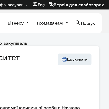
Версія для слабозорих
нфо-ресурси
Eng
Бізнесу
Громадянам
Пошук
х закупівель
ситет
Друкувати
у окремої юридичної особи є Науково-