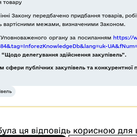
я товару
нні Закону передбачено придбання товарів, робіт
сь вартісними межами, визначеними Законом.
 Уповноваженого органу за посиланням
https:/
5a884&tag=InforezKnowledgeDb&lang=uk-UA&fNum
6
“Щодо делегування здійснення закупівель”.
 сфери публічних закупівель та конкурентної п
івель
була ця відповідь корисною для 