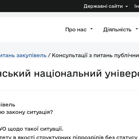
Державні сайти
І
Про нас
Діяльність
питань закупівель
/
Консультації з питань публічни
нський національний універ
івель
ію закону ситуація?
УО щодо такої ситуації.
тету в якості структурних підрозділів без статус