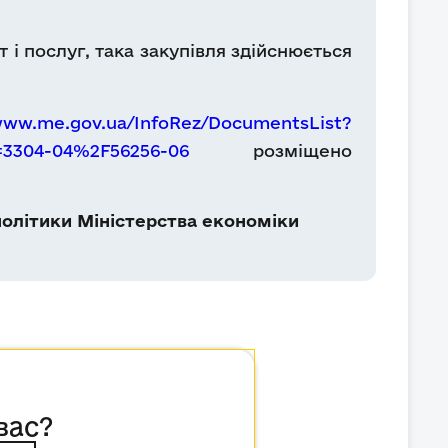
 і послуг, така закупівля здійснюється
/www.me.gov.ua/InfoRez/DocumentsList?
=3304-04%2F56256-06
розміщено
олітики Міністерства економіки
вас?