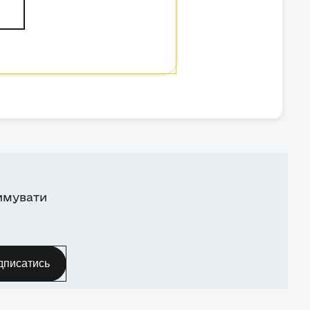
имувати
дписатись