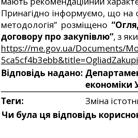
мають рекомендаційний характе
Принагідно інформуємо, що на оф
методологія” розміщено
“Огля
договору про закупівлю”
, з я
https://me.gov.ua/Documents/Mo
5ca5cf4b3ebb&title=OgliadZakup
Відповідь надано:
Департамен
економіки 
Теги:
Зміна істот
Чи була ця відповідь корисно