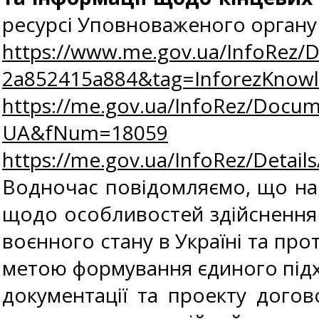
ресурсі Уповноваженого органу
https://www.me.gov.ua/InfoRez/
2a852415a884&tag=InforezKno
https://me.gov.ua/InfoRez/Docu
UA&fNum=18059
https://me.gov.ua/InfoRez/Detai
Водночас повідомляємо, що нак
щодо особливостей здійснення 
воєнного стану в Україні та про
метою формування єдиного підход
документації та проекту догов