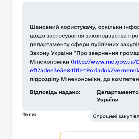
Шановний користувачу, оскільки інф
щодо застосування законодавства про п
департаменту сфери публічних закупі
Закону України “Про звернення громад
Мінекономіки (
http://www.me.gov.ua/
ef17adee3e3e&title=PoriadokZvernenn
підрозділу Мінекономіки, до компетен
Відповідь надано:
Департаментом
України
Теги:
Спрощені закупівл