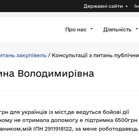
Державні сайти
І
Про нас
Діяльність
питань закупівель
/
Консультації з питань публічни
ина Володимирівна
рн для українців із міст,де ведуться бойові дії
ому не отримала допомогу е підтримка 6500грн згі
ником,мій ІПН 2911918122, за мене роботодавець с