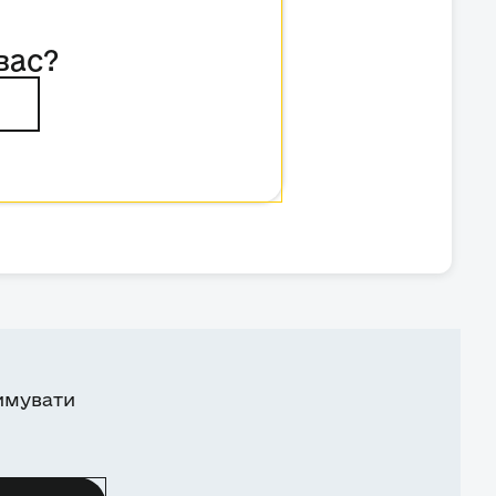
вас?
имувати