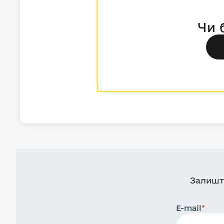
Чи 
Залишт
E-mail
*