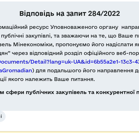
Відповідь на запит 284/2022
ормаційний ресурс Уповноваженого органу напра
ублічні закупівлі, та зважаючи на те, що Ваше п
вель Мінекономіки, пропонуємо його надіслати я
ян” через відповідний розділ офіційного веб-по
Documents/Detail?lang=uk-UA&id=6b55a2e1-13c3-4
iaGromadian
) для подальшого його направлення д
ції якого належить Ваше питання.
 сфери публічних закупівель та конкурентної п
і