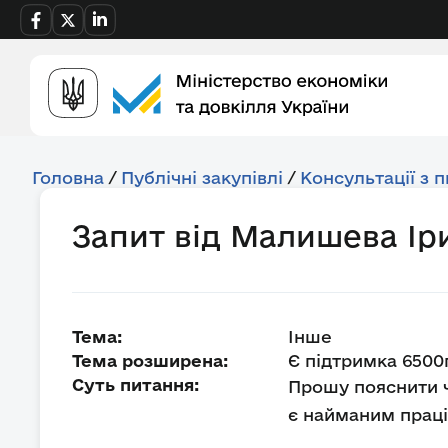
Головна
/
Публічні закупівлі
/
Консультації з 
Запит від Малишева Ір
Тема:
Інше
Тема розширена:
Є підтримка 6500г
Суть питання:
Прошу пояснити ч
є найманим праців