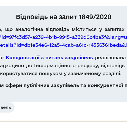
Відповідь на запит 1849/2020
 що аналогічна відповідь міститься у запитах
?id=97fc3d57-a239-4b1b-9915-a339d0c4ba3f&lang=u
etails?id=db1e34e6-12a5-4cab-a61c-14556361beda
ілі
Консультації з питань закупівель
реалізована 
адходило до Інформаційного ресурсу, відповідь 
користуватися пошуком у зазначеному розділі.
 сфери публічних закупівель та конкурентної п
івель