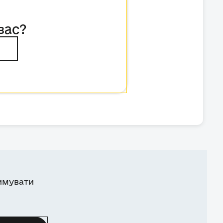
вас?
имувати