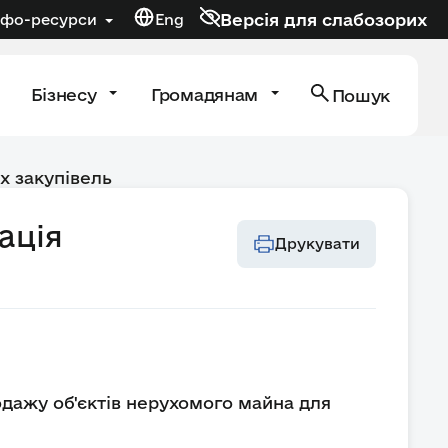
Версія для слабозорих
нфо-ресурси
Eng
Бізнесу
Громадянам
Пошук
х закупівель
ація
Друкувати
одажу об'єктів нерухомого майна для