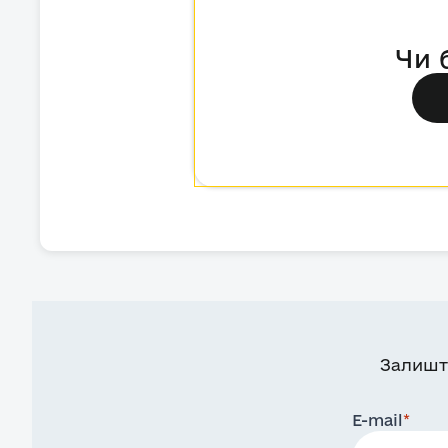
Чи 
Залишт
E-mail
*