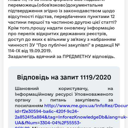
переможець(обов'язково)документальне
підтвердження згідно із законодавством щодо
відсутності підстав, передбачених пунктами 12
частини першої та частиною другою цієї статті?
Крім того,прошу надати оновлену інформацію
про перелік відкритих державних реєстрів,
доступ до яких є вільним у зв'язку з набранням
чинності ЗУ "Про публічні закупівлі" в редакції №
114-IX від 19.09.2019.
Заздалегідь вдячний за ПРЕДМЕТНУ відповідь.
Відповідь на запит 1119/2020
Шановний користувачу, на
Інформаційному ресурсі Уповноваженого
органу з питань закупівель за
посиланням
http://www.me.gov.ua/InfoRez/Docu
id=f2e30594-ba6c-420f-9c24-
2a852415a884&tag=InforezKnowledgeDb&lang=uk-
UA&fNum=3304-04%2F55553-