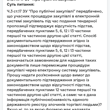
Суть питання:
Ч.3 ст.17 ЗУ "Про публічні закупівлі" передбачено,
що учасник процедури закупівлі в електронній
системі закупівель під час подання тендерної
пропозиції підтверджує відсутність підстав,
передбачених пунктами 5, 6, 12 і 13 частини
першої та частиною другою цієї статті. Спосіб
документального підтвердження згідно із
законодавством щодо відсутності підстав,
передбачених пунктами 5, 6, 12 і 13 частини
першої та частиною другою цієї статті,
визначається замовником для надання таких
документів лише переможцем процедури
закупівлі через електронну систему закупівель.
Прошу надати роз'яснення щодо вимог до
документального підтвердження згідно із
законодавством щодо відсутності підстав,
передбачених пунктами 12 частини першої та
частиною другою цієї статті, а саме: чи є дана
інформація публічною(наявність єдиного
державного реєстру злочинів торгівлі людьми)?
Якшо ні, то за якою формою має надавати