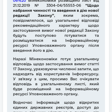
06%20
Мінекономіки розміщено лист від
21.12.2019 № 3304-04/55553-06
“Щодо
набрання чинності та введення в дію нової
редакції Закону”
, яким зокрема,
повідомлялося, що узагальнені відповіді
рекомендаційного характеру щодо
застосування вимог нової редакції Закону
будуть поступово готуватися та
розміщуватися на Інформаційному
ресурсі Уповноваженого органу після
введення його в дію.
Наразі Мінекономіки готує узагальнену
відповідь щодо застосування вимог статті
17 Закону, ураховуючи численні запити, що
надходять від користувачів Інфоресурсу.
У зв'язку з цим, просимо Вас очікувати
відповідь в узагальненому листі, який
буде розміщений на Інформаційному
ресурсі Уповноваженого органу.
Водночас інформація щодо відкритих
єдиних державних реєстрів, доступ до