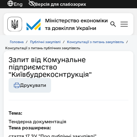
Eng
Версія для слабозорих
Головна
/
Публічні закупівлі
/
Консультації з питань закупівель
/
Консультації з питань публічних закупівель
Запит від Комунальне
підприємство
"Київбудрекоснтрукція"
Друкувати
Тема:
Тендерна документація
Тема розширена:
стаття 17 ЗУ "Про публічні закупівлі"