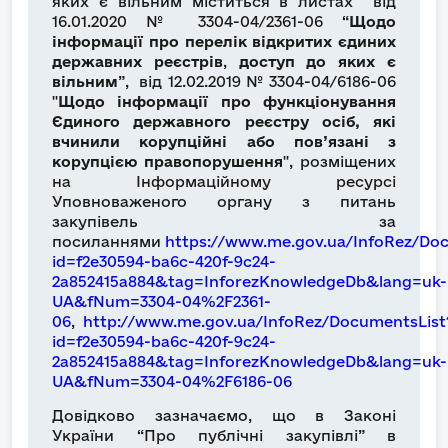
яких є вільним
міститься в листах від
16.01.2020 № 3304-04/2361-06 “
Щодо
інформації про перелік
відкритих єдиних
державних реєстрів
,
доступ до яких є
вільним
”, від 12.02.2019 № 3304-04/6186-06
"
Щодо інформації про функціонування
Єдиного державного реєстру осіб, які
вчинили корупційні або пов’язані з
корупцією правопорушення
", розміщених
на Інформаційному ресурсі
Уповноваженого органу з питань
закупівель за
посиланнями
https://www.me.gov.ua/InfoRez/Do
id=f2e30594-ba6c-420f-9c24-
2a852415a884&tag=InforezKnowledgeDb&lang=uk-
UA&fNum=3304-04%2F2361-
06
,
http://www.me.gov.ua/InfoRez/DocumentsList
id=f2e30594-ba6c-420f-9c24-
2a852415a884&tag=InforezKnowledgeDb&lang=uk-
UA&fNum=3304-04%2F6186-06
Довідково зазначаємо, що в Законі
України “Про публічні закупівлі” в