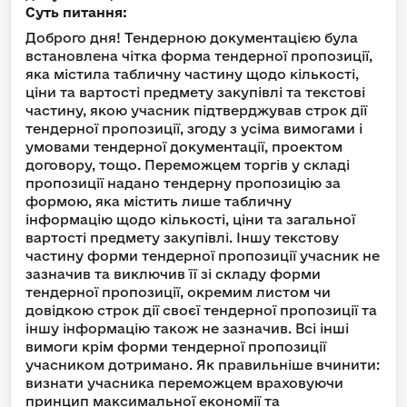
Суть питання:
Доброго дня! Тендерною документацією була
встановлена чітка форма тендерної пропозиції,
яка містила табличну частину щодо кількості,
ціни та вартості предмету закупівлі та текстові
частину, якою учасник підтверджував строк дії
тендерної пропозиції, згоду з усіма вимогами і
умовами тендерної документації, проектом
договору, тощо. Переможцем торгів у складі
пропозиції надано тендерну пропозицію за
формою, яка містить лише табличну
інформацію щодо кількості, ціни та загальної
вартості предмету закупівлі. Іншу текстову
частину форми тендерної пропозиції учасник не
зазначив та виключив її зі складу форми
тендерної пропозиції, окремим листом чи
довідкою строк дії своєї тендерної пропозиції та
іншу інформацію також не зазначив. Всі інші
вимоги крім форми тендерної пропозиції
учасником дотримано. Як правильніше вчинити:
визнати учасника переможцем враховуючи
принцип максимальної економії та