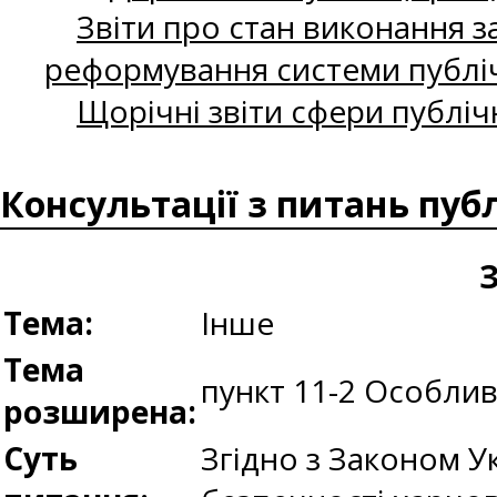
Звіти про стан виконання за
реформування системи публіч
Щорічні звіти сфери публіч
Консультації з питань пуб
З
Тема:
Інше
Тема
пункт 11-2 Особли
розширена:
Суть
Згідно з Законом У