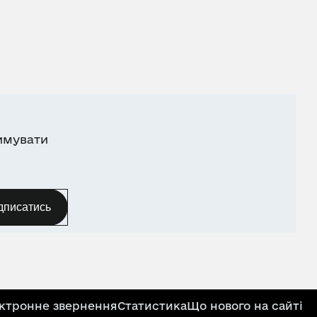
имувати
дписатись
ктронне звернення
Статистика
Що нового на сайті