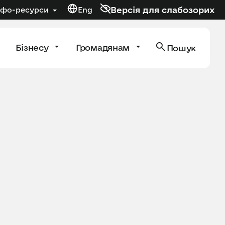
Версія для слабозорих
нфо-ресурси
Eng
Бізнесу
Громадянам
Пошук