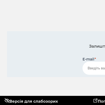
Залишт
E-mail
*
Версія для слабозорих
Поп