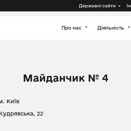
Державні сайти
І
Про нас
Діяльність
Майданчик № 4
м. Київ
Кудрявська, 22