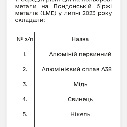
метали на Лондонській біржі
металів
у липні 2023 року
(
LME
)
складали:
№ з/п
Назва
1.
Алюміній первинний
2.
Алюмінієвий сплав А380.1
3.
Мідь
4.
Свинець
5.
Нікель