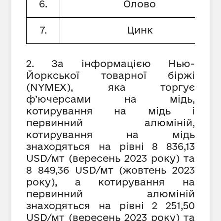
6.
Олово
7.
Цинк
2. За інформацією Нью-
Йоркської товарної біржі
(NYMEX), яка торгує
ф’ючерсами на мідь,
котирування на мідь і
первинний алюміній,
котирування на мідь
знаходяться на рівні 8 836,13
USD/мт (вересень 2023 року) та
8 849,36 USD/мт (жовтень 2023
року), а котирування на
первинний алюміній
знаходяться на рівні 2 251,50
USD/мт (вересень 2023 року) та