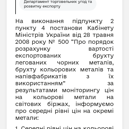
Департамент торговельних угод та
розвитку експорту
На виконання підпункту 2
пункту 4 постанови Кабінету
Міністрів України від 28 травня
2008 року № 500 “Про порядок
розрахунку вартості
експортованих брухту
легованих чорних металів,
брухту кольорових металів та
напівфабрикатів з їх
використанням” за
результатами моніторингу цін
на кольорові метали на
світових біржах, інформуємо
про середні рівні цін на окремі
метали:
1. Середні рівні цін на кольорові