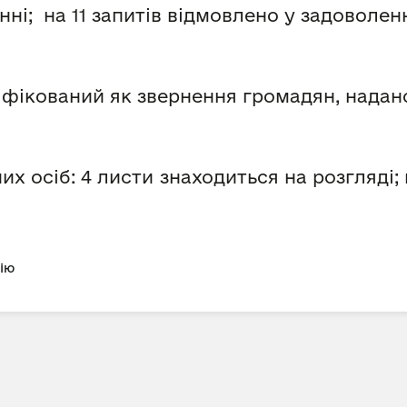
ні; на 11 запитів відмовлено у задоволенн
іфікований як звернення громадян, надано
их осіб: 4 листи знаходиться на розгляді; 
цію