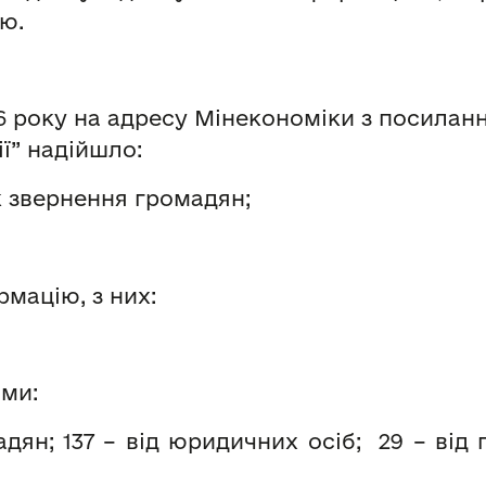
ю.
26 року на адресу Мінекономіки з посилан
ї” надійшло:
к звернення громадян;
рмацію, з них:
ами:
дян; 137 – від юридичних осіб; 29 – від 