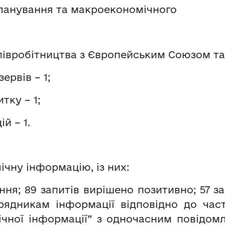
планування та макроекономічного
івробітництва з Європейським Союзом та к
ервів – 1;
тку – 1;
й – 1.
ічну інформацію, із них:
ння; 89 запитів вирішено позитивно; 57 
ядникам інформації відповідно до части
ічної інформації” з одночасним повідомл