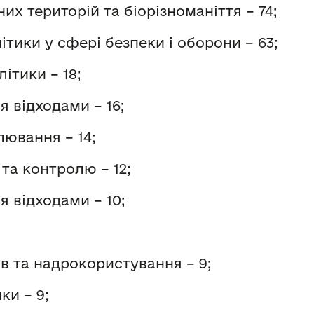
х територій та біорізноманіття – 74;
тики у сфері безпеки і оборони – 63;
ітики – 18;
ня відходами
– 16;
лювання – 14;
та контролю – 12;
ня відходами
– 10;
в та надрокористування – 9;
ки – 9;