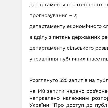
департаменту стратегічного 
прогнозування – 2;
департаменту економічного сп
відділу з питань державних рез
департаменту сільського розви
управління публічних інвестиці
Розглянуто 325 запитів на публ
на 148 запити надано роз’ясне
направлено належним розпор
України “Про доступ до публ