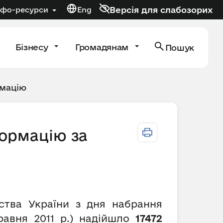
Версія для слабозорих
нфо-ресурси
Eng
Бізнесу
Громадянам
Пошук
рмацію
формацію за
рства України з дня набрання
равня 2011 р.) надійшло
17472