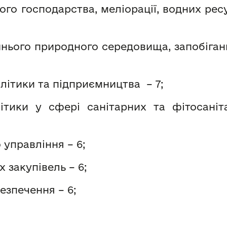
го господарства, меліорації, водних рес
нього природного середовища, запобіга
літики та підприємництва – 7;
ітики у сфері санітарних та фітосаніта
управління – 6;
 закупівель – 6;
зпечення – 6;