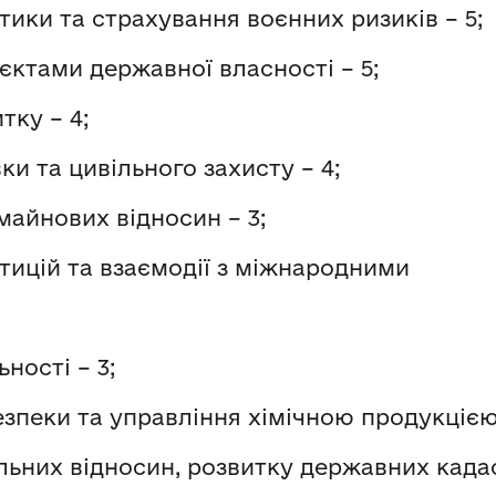
ики та страхування воєнних ризиків – 5;
єктами державної власності – 5;
тку – 4;
вки та цивільного захисту – 4;
айнових відносин – 3;
тицій та взаємодії з міжнародними
ності – 3;
безпеки та управління хімічною продукцією 
ьних відносин, розвитку державних кадаст