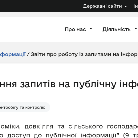
Державні сайти
І
Про нас
Діяльність
нформації
/
Звіти про роботу із запитами на інфо
ння запитів на публічну ін
нтообігу та контролю
оміки, довкілля та сільського господа
о доступ до публічної інформації” (9 т