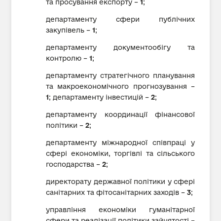
та просування експорту –
1
;
департаменту сфери публічних
закупівель –
1
;
департаменту документообігу та
контролю –
1
;
департаменту стратегічного планування
та макроекономічного прогнозування –
1
; департаменту інвестицій –
2
;
департаменту координації фінансової
політики –
2
;
департаменту міжнародної співпраці у
сфері економіки, торгівлі та сільського
господарства –
2
;
директорату державної політики у сфері
санітарних та фітосанітарних заходів –
3
;
управління економіки гуманітарної
сфери та реалізації політики зайнятості –