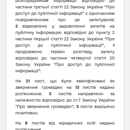
розпорядникам інформації відповідно до
частини третьої статті 22 Закону України “Про
доступ до публічної інформації” з одночасним
повідомленням про це запитувачів;
2
відмовлено у задоволенні запитів на
публічну інформацію відповідно до пункту 2
частини першої статті 22 Закону України “Про
доступ до публічної інформації”,
1
продовжено термін розгляду запиту
відповідно до частини четвертої статті 20
Закону України “Про доступ до публічної
інформації”.
На
21
лист, що були кваліфіковані як
звернення громадян: на
13
листів надано
роз’яснення;
5
листів направлено за
належністю відповідно до ст.7 Закону України
"Про звернення громадян”;
3
листи вирішено
позитивно.
На
8
листів від юридичних осіб надано
роз’яснення.