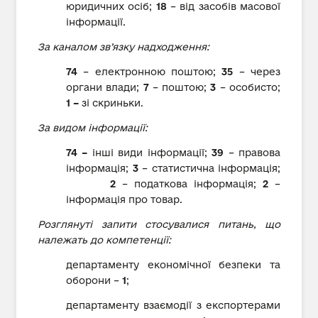
юридичних осіб;
18
– від засобів масової
інформації.
За каналом зв’язку надходження:
74
– електронною поштою;
35
– через
органи влади;
7
– поштою;
3
– особисто;
1 –
зі скриньки.
За видом інформації:
74 –
інші види інформації;
39
– правова
інформація;
3
– статистична інформація;
2
– податкова інформація;
2
–
інформація про товар.
Розглянуті запити стосувалися питань, що
належать до компетенції:
департаменту економічної безпеки та
оборони –
1
;
департаменту взаємодії з експортерами