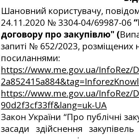
Шановний користувачу, повідомл
24.11.2020 № 3304-04/69987-06
“
договору про закупівлю" (
Випа
запиті № 652/2023, розміщених 
посиланнями:
https://www.me.gov.ua/InfoRez/
2a852415a884&tag=InforezKno
https://www.me.gov.ua/InfoRez/D
90d2f3cf33ff&lang=uk-UA
Закон України “Про публічні зак
засади здійснення закупівель