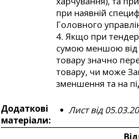
харчування), та пр
при наявній специф
Головного управлін
4. Якщо при тендер
сумою меншою від о
товару значно пере
товару, чи може За
зменшення та на пі
Додаткові
Лист від 05.03.
матеріали:
Від