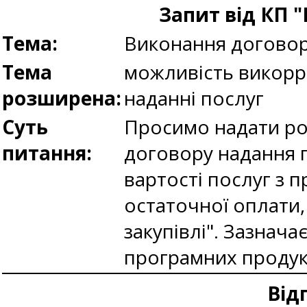
Запит від КП 
Тема:
Виконання догово
Тема
можливість викорр
розширена:
наданні послуг
Суть
Просимо надати ро
питання:
договору надання п
вартості послуг з 
остаточної оплати, 
закупівлі". Зазнача
програмних продук
Від