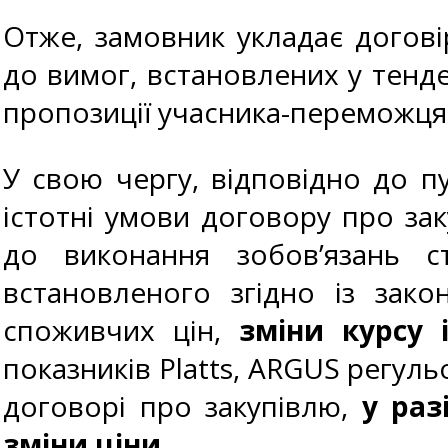
Отже, замовник укладає догов
до вимог, встановлених у тенде
пропозиції учасника-переможця
У свою чергу, відповідно до пу
істотні умови договору про за
до виконання зобов’язань с
встановленого згідно із зако
споживчих цін,
зміни курсу 
показників Platts, ARGUS регуль
договорі про закупівлю,
у раз
зміни ціни
.