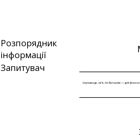
Розпорядник
інформації
Запитувач
________________
(прізвище, ім’я, по батькові — для фізич
________________