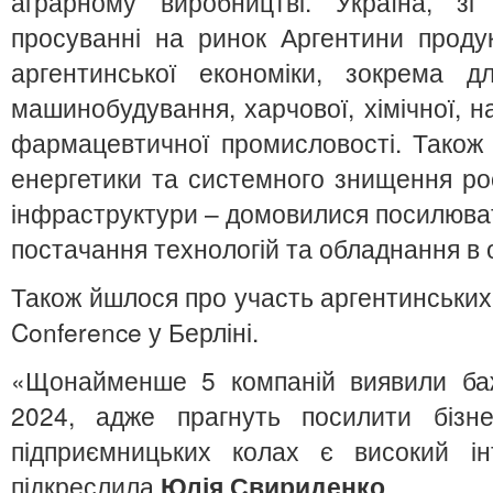
аграрному виробництві. Україна, зі
просуванні на ринок Аргентини продук
аргентинської економіки, зокрема дл
машинобудування, харчової, хімічної, на
фармацевтичної промисловості. Також
енергетики та системного знищення рос
інфраструктури – домовилися посилюват
постачання технологій та обладнання в о
Також йшлося про участь аргентинських 
Conference у Берліні.
«Щонайменше 5 компаній виявили ба
2024, адже прагнуть посилити бізне
підприємницьких колах є високий ін
підкреслила
Юлія Свириденко
.