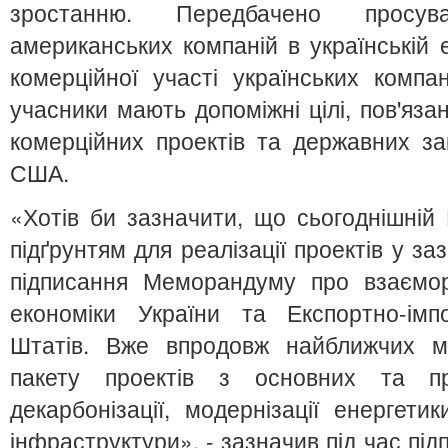
зростанню. Передбачено просув
американських компаній в українській е
комерційної участі українських комп
учасники мають допоміжні цілі, пов'яза
комерційних проектів та державних заку
США.
«Хотів би зазначити, що сьогоднішні
підґрунтям для реалізації проектів у з
підписання Меморандуму про взаємор
економіки України та Експортно-ім
Штатів. Вже впродовж найближчих мі
пакету проектів з основних та пр
декарбонізації, модернізації енергети
інфраструктури», - зазначив під час пі