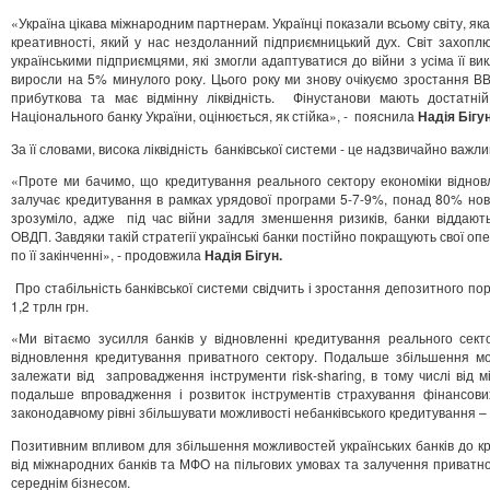
«Україна цікава міжнародним партнерам. Українці показали всьому світу, як
креативності, який у нас нездоланний підприємницький дух. Світ захоп
українськими підприємцями, які змогли адаптуватися до війни з усіма її ви
виросли на 5% минулого року. Цього року ми знову очікуємо зростання ВВ
прибуткова та має відмінну ліквідність. Фінустанови мають достатній
Національного банку України, оцінюється, як стійка», - пояснила
Надія Бігун
За її словами, висока ліквідність банківської системи - це надзвичайно важл
«Проте ми бачимо, що кредитування реального сектору економіки віднов
залучає кредитування в рамках урядової програми 5-7-9%, понад 80% нови
зрозуміло, адже під час війни задля зменшення ризиків, банки віддают
ОВДП. Завдяки такій стратегії українські банки постійно покращують свої оп
по її закінченні», - продовжила
Надія Бігун.
Про стабільність банківської системи свідчить і зростання депозитного пор
1,2 трлн грн.
«Ми вітаємо зусилля банків у відновленні кредитування реального сект
відновлення кредитування приватного сектору. Подальше збільшення мо
залежати від запровадження інструменти risk-sharing, в тому числі від
подальше впровадження і розвиток інструментів страхування фінансових
законодавчому рівні збільшувати можливості небанківського кредитування –
Позитивним впливом для збільшення можливостей українських банків до кре
від міжнародних банків та МФО на пільгових умовах та залучення приватног
середнім бізнесом.