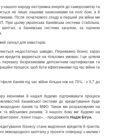
а у нашого народу нестримна енергія до саморозвитку та
люється не лише нашими захисниками на полі бою, а й
кликами. Після початкового спаду в перший рік війни ми
П. При цьому українська банківська система стабільна,
 капітал, а банківська система загалом, за оцінкою
.
ивий сигнал для інвесторів.
люється недостатньо швидко. Переважно бізнес зараз
х кредитів видаються на пільгових умовах. І це цілком
ь перевагу безризиковим депозитним сертифікатам та
ераційні процеси, щоб бути ефективними під час війни та
тфеля банків під час війни більше ніж на 70% - з 0,7 до
ору економіки й надалі будемо підтримувати процеси
жливостей банківської системи до кредитування буде
 міжнародних банків та МФО. Також ми розраховуємо на
 та військових ризиків. З нашого боку ми будемо на
 факторинг, лізинг тощо», - продовжила
Надія Бігун.
дитування бізнесу стане виділення кредитів й грантів,
о міжнародного капіталу у проєкти співпраці з малим і