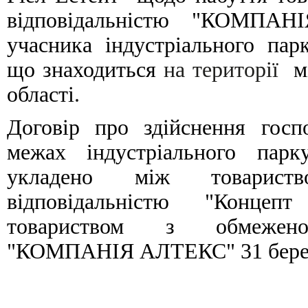
відповідальністю "КОМПАН
учасника індустріального п
що знаходиться
на території
мі
області
.
Договір про здійснення госпо
межах індустріального па
укладено між товарис
відповідальністю "Конце
товариством з обмеженою
"КОМПАНІЯ АЛТЕКС" 31 берез