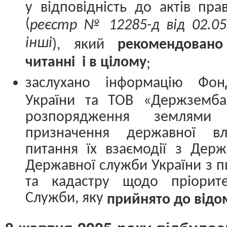
у відповідність до актів пр
(
реєстр № 12285-д від 02.05.
інші
), який
рекомендован
читанні і в цілому
;
заслухано інформацію
Фон
України та ТОВ «Держземба
розпорядження землями сі
призначення державної вл
питання їх взаємодії з Держ
Державної служби України з пи
та кадастру щодо пріорит
Служби, яку
прийнято до відо