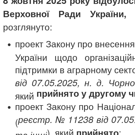
8 жовтня 2025 року відбулос
п
Верховної Ради України,
розглянуто:
проект Закону про внесення 
України щодо організацій
підтримки в аграрному секто
від 07.05.2025, н. д. Чорн
прийнято у другому ч
який
проект Закону про Націона
реєстр. № 11238 від 07.05
(
), який
;
прийнято
та інші