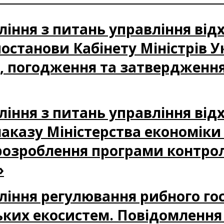
авління з питань управління в
станови Кабінету Міністрів У
, погодження та затвердження
авління з питань управління в
казу Міністерства економіки 
озроблення програми контрол
»
авління регулювання рибного го
ських екосистем. Повідомленн