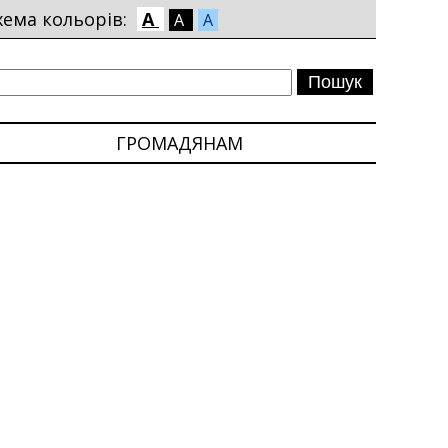
хема кольорів:
A
A
A
ГРОМАДЯНАМ