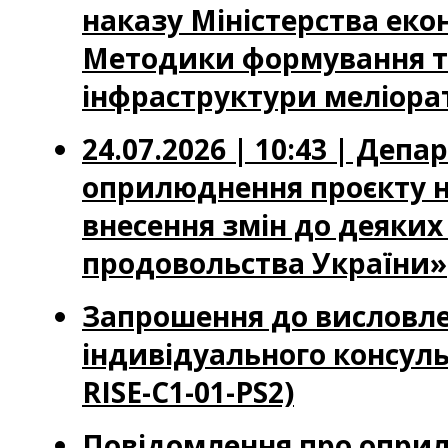
наказу Міністерства еко
Методики формування тар
інфраструктури меліора
24.07.2026 | 10:43 | Де
оприлюднення проєкту на
внесення змін до деяких 
продовольства України»
Запрошення до виcловлен
індивідуального консуль
RISE-C1-01-PS2)
Повідомлення про оприл