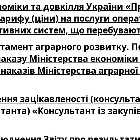
номіки та довкілля України «
ифу (ціни) на послуги операт
тивних систем, що перебувают
партамент аграрного розвитку. 
казу Міністерства економіки 
наказів Міністерства аграрної
ня зацікавленості (консультац
танта) «Консультант із закупі
юднення Звіту про результати