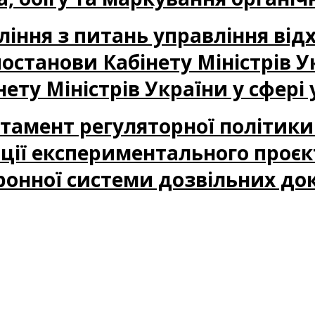
авління з питань управління в
станови Кабінету Міністрів У
нету Міністрів України у сфер
артамент регуляторної політик
ації експериментального проє
ронної системи дозвільних до