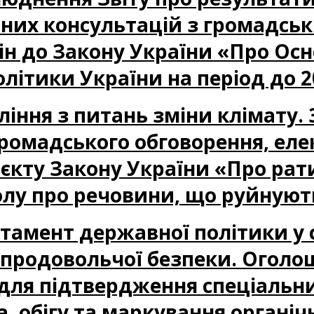
них консультацій з громадськ
ін до Закону України «Про Осн
олітики України на період до 2
авління з питань зміни клімату.
ромадського обговорення, еле
єкту Закону України «Про рат
лу про речовини, що руйнуют
артамент державної політики у 
і продовольчої безпеки. Огол
 для підтвердження спеціальни
, обігу та маркування органічн