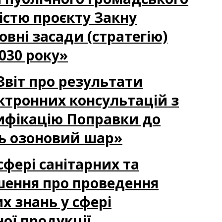
істю проєкту Закну
овні засади (стратегію)
030 року»
 Звіт про результати
ктронних консультацій з
ифікацію Поправки до
ь озоновий шар»
сфері санітарних та
ошення про проведення
х знань у сфері
ої продукції