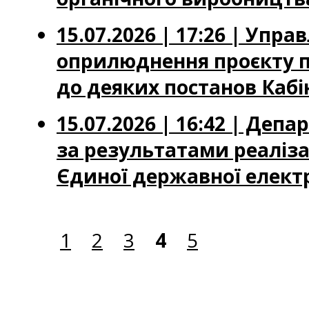
15.07.2026 | 17:26 | Упр
оприлюднення проєкту по
до деяких постанов Кабі
15.07.2026 | 16:42 | Деп
за результатами реаліз
Єдиної державної елект
1
2
3
4
5