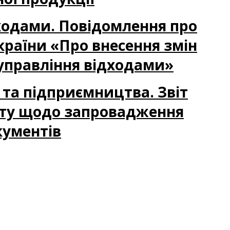
ідходами. Повідомлення про
країни «Про внесення змін
і управління відходами»
и та підприємництва. Звіт
кту щодо запровадження
кументів