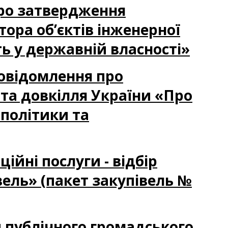
Про затвердження
ора об’єктів інженерної
ь у державній власності»
Повідомлення про
та довкілля України «Про
 політики та
ійні послуги - відбір
вель» (пакет закупівель №
 публічного громадського