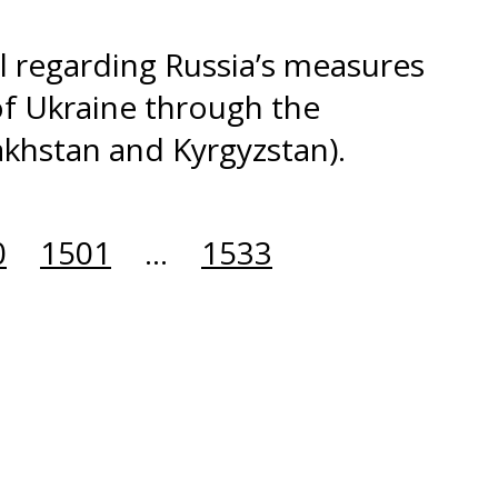
l regarding Russia’s measures
 of Ukraine through the
zakhstan and Kyrgyzstan).
0
1501
...
1533