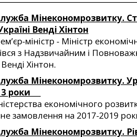
с-служба Мінекономрозвитку. Ст
Україні Венді Хінтон
м’єр-міністр - Міністр економічн
рівся з Надзвичайним і Повнова
 Венді Хінтон.
ес-служба Мінекономрозвитку. 
а 3 роки
істерства економічного розвитку
е замовлення на 2017-2019 рок
с-служба Мінекономрозвитку. Рі