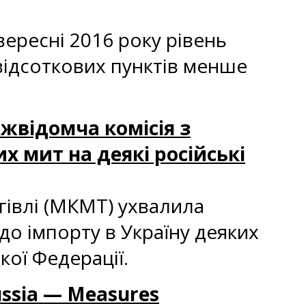
ересні 2016 року рівень
 відсоткових пунктів менше
іжвідомча комісія з
 мит на деякі російські
гівлі (МКМТ) ухвалила
до імпорту в Україну деяких
кої Федерації.
ussia — Measures