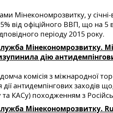
ми Мінекономрозвитку, у cічні-в
35% від офіційного ВВП, що на 5
дповідного періоду 2015 року.
с-служба Мінекономрозвитку. М
изупинила дію антидемпінгових
домча комісія з міжнародної тор
дії антидемпінгових заходів що
 та КАСу) походженням з Російсь
с-служба Мінекономрозвитку. R