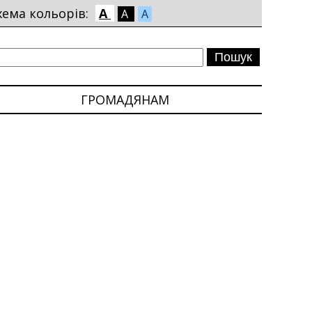
хема кольорів:
A
A
A
ГРОМАДЯНАМ