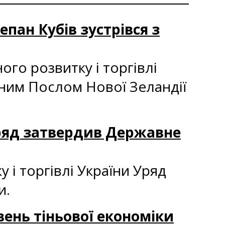
епан Кубів зустрівся з
ого розвитку і торгівлі
жним Послом Нової Зеландії
Уряд затвердив Державне
 і торгівлі України Уряд
и.
вень тіньової економіки