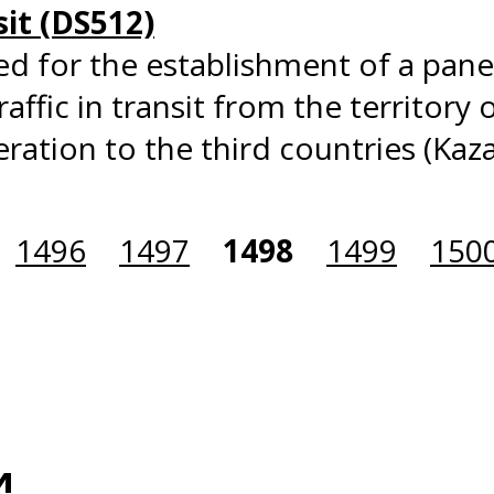
sit (DS512)
d for the establishment of a pane
raffic in transit from the territory
eration to the third countries (Ka
1496
1497
1498
1499
150
и