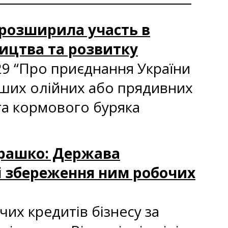
а розширила участь в
ництва та розвитку
29 “Про приєднання України
інших олійних або прядивних
 та кормового буряка
етрашко: Держава
зі збереження ним робочих
их кредитів бізнесу за