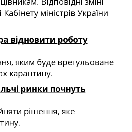
івникам. Відповідні зміні
 Кабінету міністрів України
тра відновити роботу
ення, яким буде врегульоване
ах карантину.
ольчі ринки почнуть
йняти рішення, яке
тину.