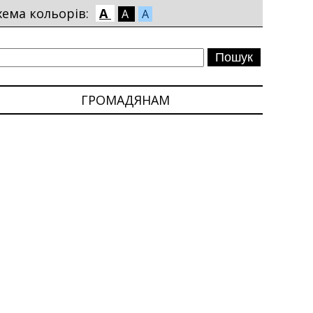
хема кольорів:
A
A
A
ГРОМАДЯНАМ