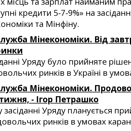
місць та зарплат найманим прац
пні кредити 5-7-9%» на засіданні
кономіки та Мінфіну.
с-служба Мінекономіки. Від зав
ринки
асіданні Уряду було прийняте ріш
ольчих ринків в Україні в умов
ес-служба Мінекономіки. Продов
тижня, - Ігор Петрашко
 засіданні Уряду планується при
овольчих ринків в умовах каран