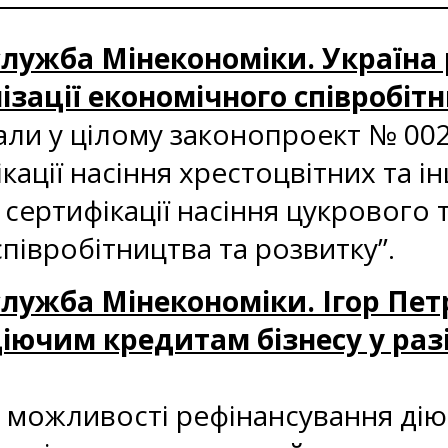
с-служба Мінекономіки. Україн
ізації економічного співробіт
али у цілому законопроект № 00
кації насіння хрестоцвітних та 
 сертифікації насіння цукрового
співробітництва та розвитку”.
с-служба Мінекономіки. Ігор П
діючим кредитам бізнесу у ра
можливості рефінансування діюч