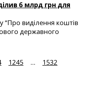
ділив 6 млрд грн для
у “Про виділення коштів
кового державного
4
1245
...
1532