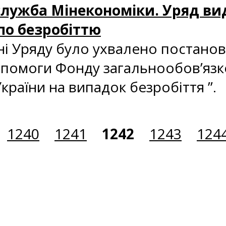
с-служба Мінекономіки. Уряд ви
по безробіттю
ні Уряду було ухвалено постанов
опомоги Фонду загальнообов’яз
країни на випадок безробіття ”.
1240
1241
1242
1243
124